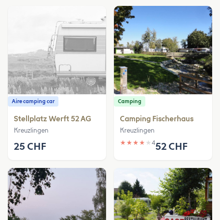
Aire camping car
Camping
Stellplatz Werft 52 AG
Camping Fischerhaus
Kreuzlingen
Kreuzlingen
★
★
★
★
★
4
25 CHF
52 CHF