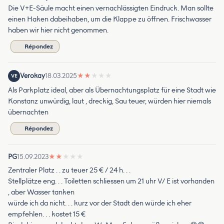
Die V+E-Säule macht einen vernachlässigten Eindruck. Man sollte
einen Haken dabeihaben, um die Klappe zu öffnen. Frischwasser
haben wir hier nicht genommen.
Répondez
Verokay
18.03.2025
★
★
★
★
★
VE
Als Parkplatz ideal, aber als Übernachtungsplatz für eine Stadt wie
Konstanz unwürdig, laut , dreckig, Sau teuer, würden hier niemals
übernachten
Répondez
PG
15.09.2023
★
★
★
★
★
Zentraler Platz . . zu teuer 25 € / 24 h. . .
Stellplätze eng. . . Toiletten schliessen um 21 uhr V/ E ist vorhanden
, aber Wasser tanken
würde ich da nicht. . . kurz vor der Stadt den würde ich eher
empfehlen. . . kostet 15 €