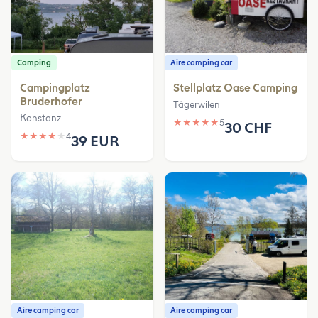
Camping
Aire camping car
Campingplatz
Stellplatz Oase Camping
Bruderhofer
Tägerwilen
Konstanz
★
★
★
★
★
5
30 CHF
★
★
★
★
★
4
39 EUR
Aire camping car
Aire camping car