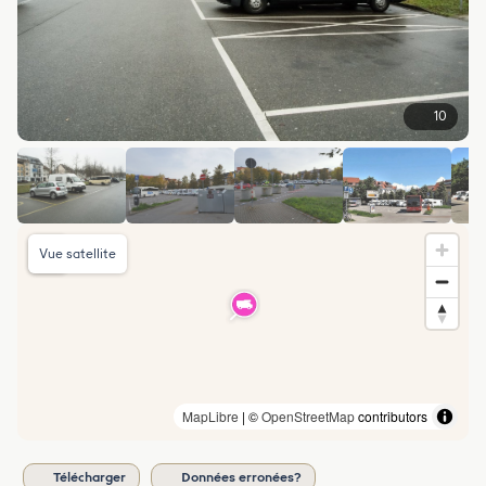
10
Vue satellite
MapLibre
| ©
OpenStreetMap
contributors
Télécharger
Données erronées?