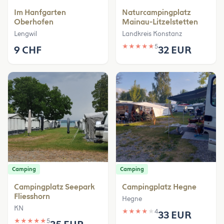
Im Hanfgarten
Naturcampingplatz
Oberhofen
Mainau-Litzelstetten
Lengwil
Landkreis Konstanz
★
★
★
★
★
5
9 CHF
32 EUR
Camping
Camping
Campingplatz Seepark
Campingplatz Hegne
Fliesshorn
Hegne
KN
★
★
★
★
★
4
33 EUR
★
★
★
★
★
5