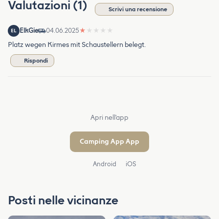
Valutazioni (1)
Scrivi una recensione
ElkGie
04.06.2025
★
★
★
★
★
EL
Platz wegen Kirmes mit Schaustellern belegt.
Rispondi
Apri nell'app
Camping App App
Android
iOS
Posti nelle vicinanze