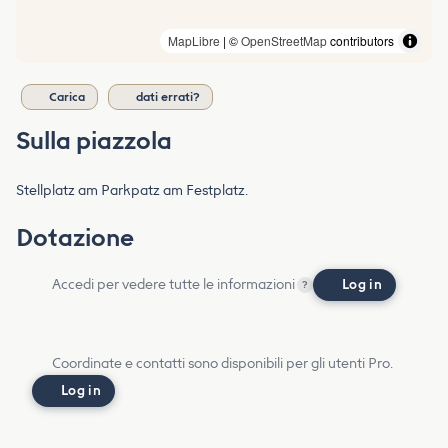
MapLibre
| ©
OpenStreetMap
contributors
Carica
dati errati?
Sulla piazzola
Stellplatz am Parkpatz am Festplatz.
Dotazione
Accedi per vedere tutte le informazioni
Log in
?
Coordinate e contatti sono disponibili per gli utenti Pro.
Log in