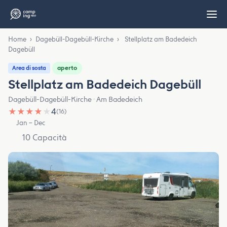
Home
›
Dagebüll-Dagebüll-Kirche
›
Stellplatz am Badedeich
Dagebüll
aperto
Area di sosta
Stellplatz am Badedeich Dagebüll
Dagebüll-Dagebüll-Kirche · Am Badedeich
★
★
★
★
★
4
(16)
Jan – Dec
10 Capacità