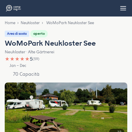
Home
›
Neukloster
›
WoMoPark Neukloster See
aperto
Area di sosta
WoMoPark Neukloster See
Neukloster · Alte Gärtnerei
★
★
★
★
★
5
(59)
Jan – Dec
70 Capacità