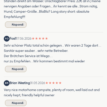
Standen direkt am Wasser. Unschlagbarer Preis: 22€ all in:) keine
nervigen Angaben oder Fragen… ihr kennt sie alle…Strom nötig,
Hund, Camper-Größe…BlaBla? Long story short: absolute
Empfehlung!!!!
Rispondi
Foxi1
17.06.2026
★
★
★
★
★
FO
Sehr schöner Platz total schön gelegen. . Wir waren 2 Tage dort . .
Sanitär super sauber. . sehr nette Betreiber.
Der Brötchen Service ist Mega . .
nur zu Empfehlen. . Wir kommen bestimmt mal wieder
Rispondi
Brian Westing
31.05.2026
★
★
★
★
★
BR
Very nice motorhome campsite, plenty of room, well laid out and
nicely kept, friendly helpful owner
Rispondi