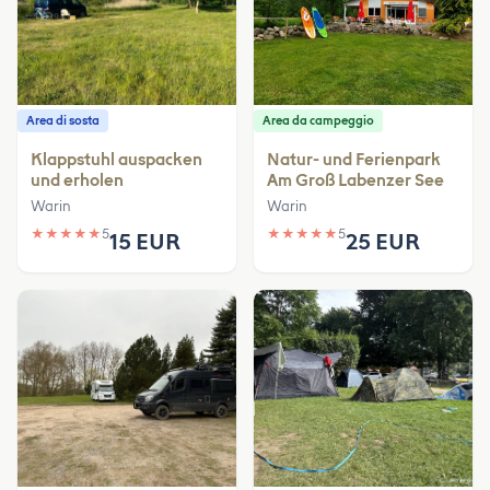
Area di sosta
Area da campeggio
Klappstuhl auspacken
Natur- und Ferienpark
und erholen
Am Groß Labenzer See
Warin
Warin
★
★
★
★
★
5
★
★
★
★
★
5
15 EUR
25 EUR