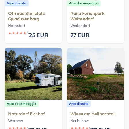
Area di sosta
Area da campeggio
Offroad Stellplatz
Kanu Ferienpark
Quaduxenbarg
Weitendorf
Hornstorf
Weitendorf
★
★
★
★
★
5
25 EUR
27 EUR
Area da campeggio
Area di sosta
Naturdorf Eickhof
Wiese am Hellbachtall
Warnow
Neubukow
★
★
★
★
★
5
★
★
★
★
★
5