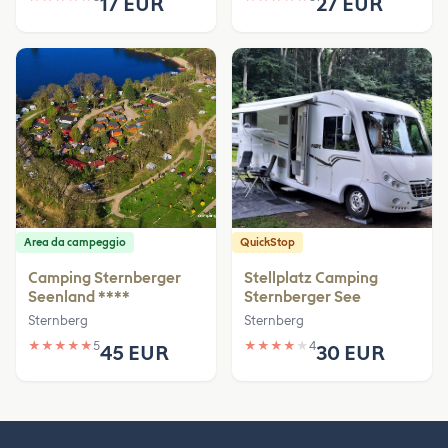
17 EUR
27 EUR
Area da campeggio
QuickStop
Camping Sternberger
Stellplatz Camping
Seenland ****
Sternberger See
Sternberg
Sternberg
★
★
★
★
★
5
★
★
★
★
★
4
45 EUR
30 EUR