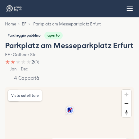
Home
›
EF
›
Parkplatz am Messeparkplatz Erfurt
aperto
Parcheggio pubblico
Parkplatz am Messeparkplatz Erfurt
EF · Gothaer Str.
★
★
★
★
★
2
(3)
Jan – Dec
4 Capacità
Vista satellitare