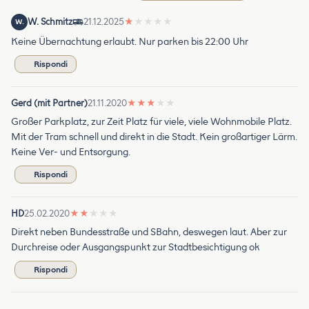
W. Schmitz
21.12.2025
★
★
★
★
★
W.
Keine Übernachtung erlaubt. Nur parken bis 22:00 Uhr
Rispondi
Gerd (mit Partner)
21.11.2020
★
★
★
★
★
Großer Parkplatz, zur Zeit Platz für viele, viele Wohnmobile Platz.
Mit der Tram schnell und direkt in die Stadt. Kein großartiger Lärm.
Keine Ver- und Entsorgung.
Rispondi
HD
25.02.2020
★
★
★
★
★
Direkt neben Bundesstraße und SBahn, deswegen laut. Aber zur
Durchreise oder Ausgangspunkt zur Stadtbesichtigung ok
Rispondi