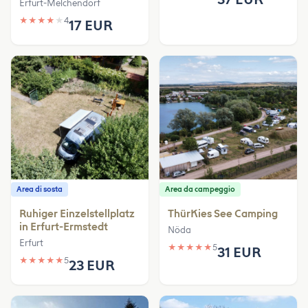
Erfurt-Melchendorf
★
★
★
★
★
4
17 EUR
Area di sosta
Area da campeggio
Ruhiger Einzelstellplatz
ThürKies See Camping
in Erfurt-Ermstedt
Nöda
Erfurt
★
★
★
★
★
5
31 EUR
★
★
★
★
★
5
23 EUR