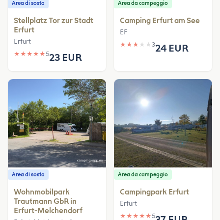
Area di sosta
Area da campeggio
Stellplatz Tor zur Stadt
Camping Erfurt am See
Erfurt
EF
Erfurt
★
★
★
★
★
3
24 EUR
★
★
★
★
★
5
23 EUR
Area di sosta
Area da campeggio
Wohnmobilpark
Campingpark Erfurt
Trautmann GbR in
Erfurt
Erfurt-Melchendorf
★
★
★
★
★
5
37 EUR