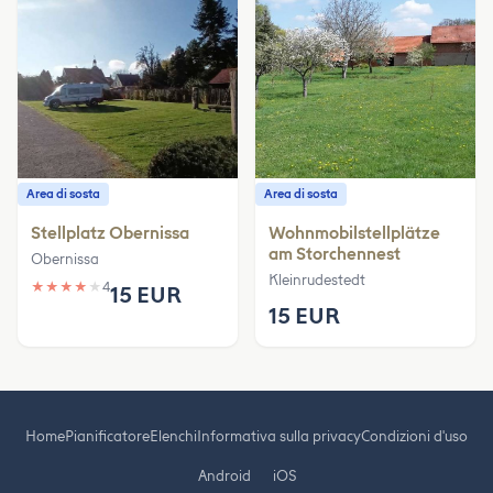
Area di sosta
Area di sosta
Stellplatz Obernissa
Wohnmobilstellplätze
am Storchennest
Obernissa
Kleinrudestedt
★
★
★
★
★
4
15 EUR
15 EUR
Home
Pianificatore
Elenchi
Informativa sulla privacy
Condizioni d'uso
Android
iOS