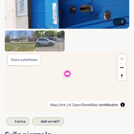
3
Vista satellitare
MapLibre
| ©
OpenStreetMap
contributors
Carica
dati errati?