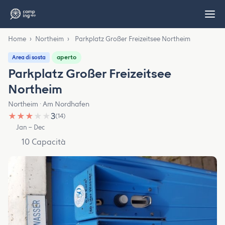
Home
›
Northeim
›
Parkplatz Großer Freizeitsee Northeim
aperto
Area di sosta
Parkplatz Großer Freizeitsee
Northeim
Northeim · Am Nordhafen
★
★
★
★
★
3
(14)
Jan – Dec
10 Capacità