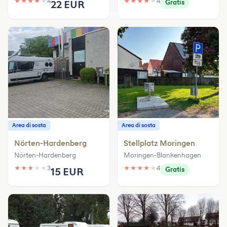
★
★
★
★
★
4
★
★
★
★
★
4
22 EUR
Gratis
Area di sosta
Area di sosta
Nörten-Hardenberg
Stellplatz Moringen
Nörten-Hardenberg
Moringen-Blankenhagen
★
★
★
★
★
3
★
★
★
★
★
4
15 EUR
Gratis