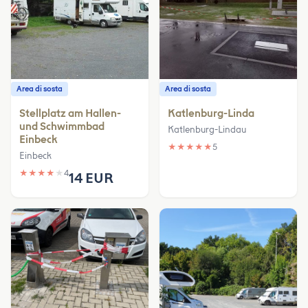
Area di sosta
Area di sosta
Stellplatz am Hallen-
Katlenburg-Linda
und Schwimmbad
Katlenburg-Lindau
Einbeck
★
★
★
★
★
5
Einbeck
★
★
★
★
★
4
14 EUR