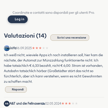
Coordinate e contatti sono disponibili per gli utenti Pro.
Log in
Valutazioni (14)
Scrivi una recensione
JoYa
16.09.2025
★
★
★
★
★
Ich weiß nicht, wieviele Apps ich noch installieren soll, hier kam die
nächste, der Automat zur Münzzahlung funktionierte nicht. Ich
habe tatsächlich € 6,33 bezahlt, nicht € 6,00. Strom ist vorhanden,
Autobahn tatsächlich hörbar (Großstädter stört das nicht so
fürchterlich, aber ich kann verstehen, wenn es nicht Gewohnnten
zu schaffen macht.
Rispondi
A&T und die Fellnasen
02.05.2024
★
★
★
★
★
A&