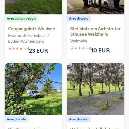
Area da campeggio
Area di sosta
Campingplatz Waldsee
Stellplatz am Aichstruter
Stausee Welzheim
Murrhardt/Fornsbach /
Welzheim
Baden-Württemberg
★
★
★
★
★
4
★
★
★
★
★
4
10 EUR
23 EUR
Area di sosta
Area di sosta