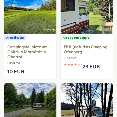
Area di sosta
Area da campeggio
Campingstellplatz am
FKK (naturist) Camping
Golfclub Marhördt in
Ofenberg
Oberrot
Oberrot
Oberrot
★
★
★
★
★
4
23 EUR
10 EUR