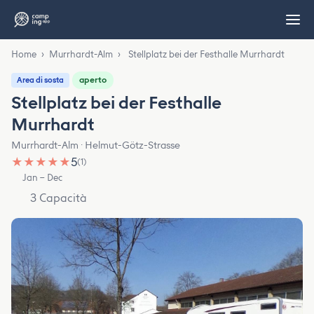
Home
›
Murrhardt-Alm
›
Stellplatz bei der Festhalle Murrhardt
aperto
Area di sosta
Stellplatz bei der Festhalle
Murrhardt
Murrhardt-Alm · Helmut-Götz-Strasse
★
★
★
★
★
5
(1)
Jan – Dec
3 Capacità