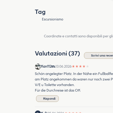
Tag
Escursionismo
Coordinate e contatti sono disponibili per gli
Valutazioni (37)
Scrivi una rece
Kan112
13.06.2026
★
★
★
★
★
Schön angelegter Platz. In der Nähe ein Fußballfe
am Platz angekommen da waren nur noch zwei Plä
V/E u Toilette vorhanden.
Für die Durchreise ist das OK
Rispondi