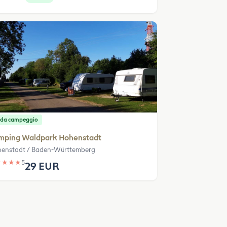
 da campeggio
mping Waldpark Hohenstadt
enstadt / Baden-Württemberg
★
★
★
★
5
29 EUR