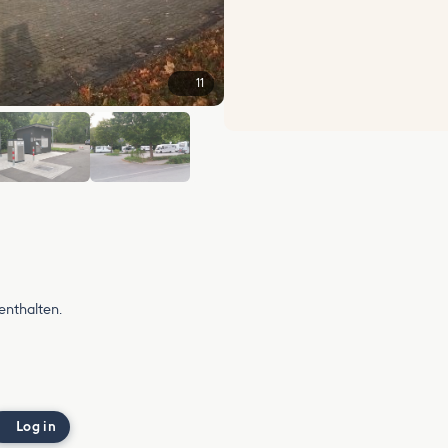
11
+5
 enthalten.
Log in