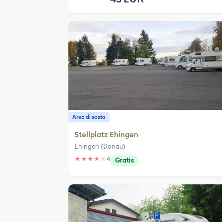
Area di sosta
Stellplatz Ehingen
Ehingen (Donau)
★
★
★
★
★
4
Gratis