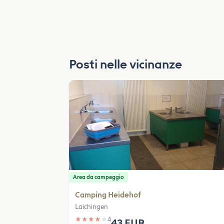
Posti nelle vicinanze
Area da campeggio
Camping Heidehof
Laichingen
★
★
★
★
★
4
43 EUR