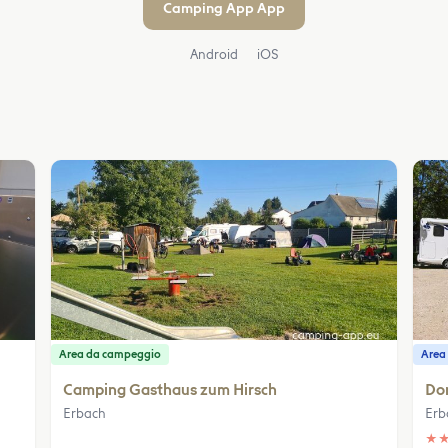
Camping App App
Android
iOS
Area da campeggio
Area 
Camping Gasthaus zum Hirsch
Do
Erbach
Erb
★