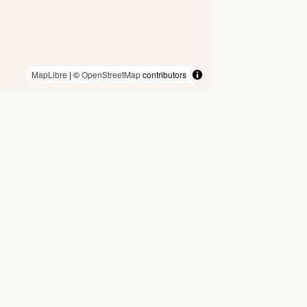
MapLibre
| ©
OpenStreetMap
contributors