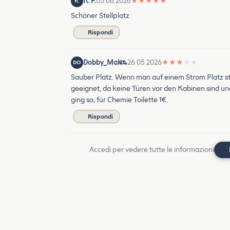
K. P.
05.06.2026
★
★
★
★
★
K.
Schöner Stellplatz
Rispondi
Dobby_Mal
26.05.2026
★
★
★
★
★
DO
Sauber Platz. Wenn man auf einem Strom Platz s
geeignet, da keine Türen vor den Kabinen sind un
ging so, für Chemie Toilette 1€.
Rispondi
Accedi per vedere tutte le informazioni