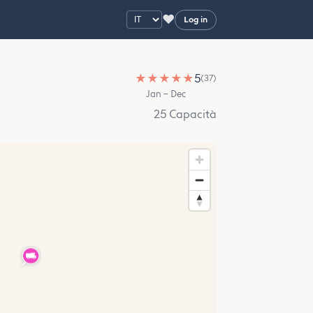
♥
Log in
★
★
★
★
★
5
(37)
Jan – Dec
25 Capacità