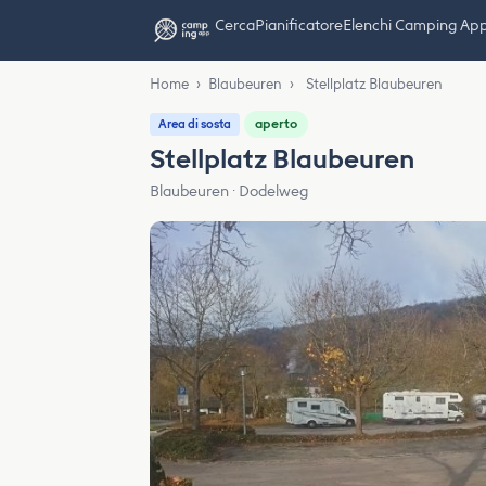
Cerca
Pianificatore
Elenchi Camping Ap
Home
›
Blaubeuren
›
Stellplatz Blaubeuren
aperto
Area di sosta
Stellplatz Blaubeuren
Blaubeuren · Dodelweg