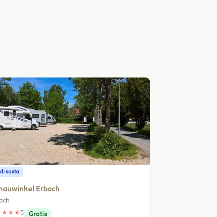
di sosta
nauwinkel Erbach
ach
★
★
★
★
5
Gratis