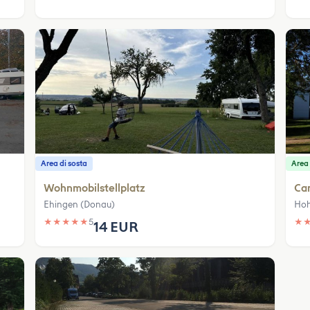
Area di sosta
Area
Wohnmobilstellplatz
Ca
Ehingen (Donau)
Hoh
★
★
★
★
★
5
★
14 EUR