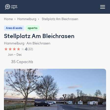
Home
›
Hammelburg
›
Stellplatz Am Bleichrasen
aperto
Area di sosta
Stellplatz Am Bleichrasen
Hammelburg · Am Bleichrasen
★
★
★
★
★
4
(22)
Jan – Dec
35 Capacità