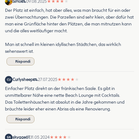
SiHo
09.08.2025
★
★
★
★
★
Der Platz ist einfach, hat aber alles, was man braucht für ein oder
zwei Übernachtungen. Die Parzellen sind sehr klein, aber dafür hat
man eine Grünfläche hinter den Plätzen, die man mitnutzen kann
und die alles weitläufiger macht.
Man ist schnell im kleinen idyllischen Städtchen, das wirklich
sehenswert ist.
Rispondi
Curlysheep
27.07.2025
★
★
★
★
★
CU
Einfacher Platz direkt an der fränkischen Saale. Es gibt in
unmittelbarer Nähe eine nette Beach Lounge mit Cocktails.
Das Toilettenhäuschen ist absolut in die Jahre gekommen und
bräuchte leider eher einen Abriss als eine Renovierung.
Rispondi
skygge61
31.05.2024
★
★
★
★
★
SK