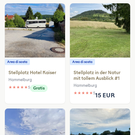
Area di sosta
Area di sosta
Stellplatz Hotel Kaiser
Stellplatz in der Natur
mit tollem Ausblick #1
Hammelburg
Hammelburg
★
★
★
★
★
5
Gratis
★
★
★
★
★
5
15 EUR