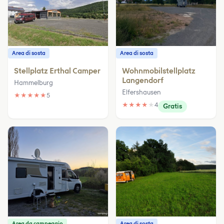
Area di sosta
Area di sosta
Stellplatz Erthal Camper
Wohnmobilstellplatz
Langendorf
Hammelburg
Elfershausen
★
★
★
★
★
5
★
★
★
★
★
4
Gratis
Area da campeggio
Area di sosta