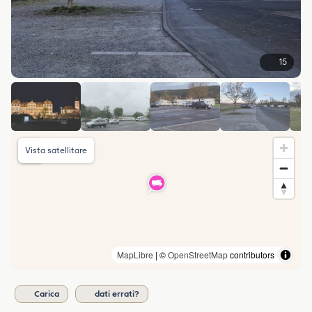
15
Vista satellitare
MapLibre
| ©
OpenStreetMap
contributors
Carica
dati errati?