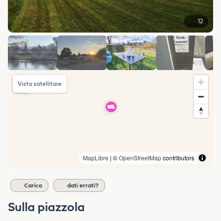
12
Vista satellitare
MapLibre
| ©
OpenStreetMap
contributors
Carica
dati errati?
Sulla piazzola