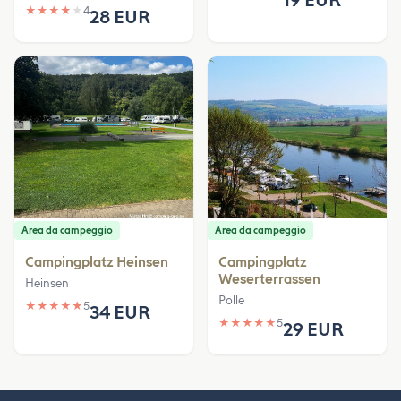
★
★
★
★
★
4
28 EUR
Area da campeggio
Area da campeggio
Campingplatz Heinsen
Campingplatz
Weserterrassen
Heinsen
Polle
★
★
★
★
★
5
34 EUR
★
★
★
★
★
5
29 EUR