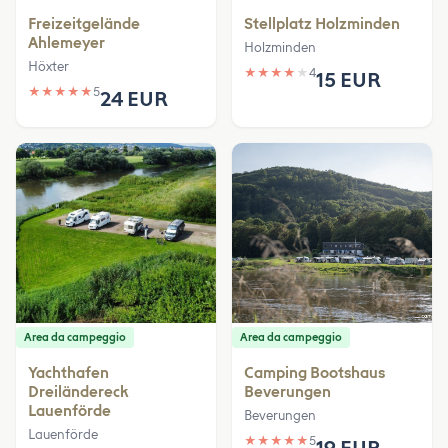
Freizeitgelände
Stellplatz Holzminden
Ahlemeyer
Holzminden
Höxter
★
★
★
★
★
4
15 EUR
★
★
★
★
★
5
24 EUR
Area da campeggio
Area da campeggio
Yachthafen
Camping Bootshaus
Dreiländereck
Beverungen
Lauenförde
Beverungen
Lauenförde
★
★
★
★
★
5
19 EUR