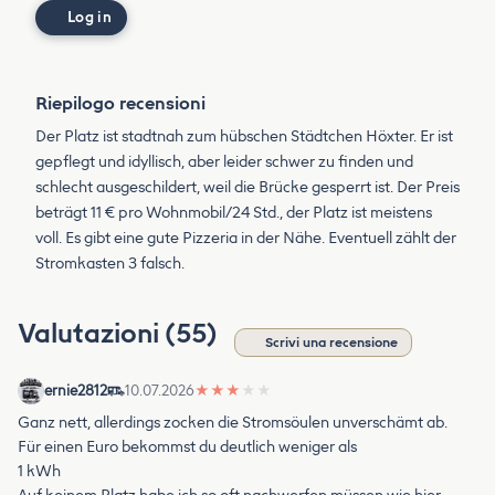
Log in
Riepilogo recensioni
Der Platz ist stadtnah zum hübschen Städtchen Höxter. Er ist
gepflegt und idyllisch, aber leider schwer zu finden und
schlecht ausgeschildert, weil die Brücke gesperrt ist. Der Preis
beträgt 11 € pro Wohnmobil/24 Std., der Platz ist meistens
voll. Es gibt eine gute Pizzeria in der Nähe. Eventuell zählt der
Stromkasten 3 falsch.
Valutazioni (55)
Scrivi una recensione
ernie2812
10.07.2026
★
★
★
★
★
Ganz nett, allerdings zocken die Stromsöulen unverschämt ab.
Für einen Euro bekommst du deutlich weniger als
1 kWh