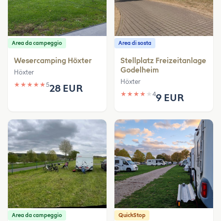
Area da campeggio
Area di sosta
Wesercamping Höxter
Stellplatz Freizeitanlage
Godelheim
Höxter
Höxter
★
★
★
★
★
5
28 EUR
★
★
★
★
★
4
9 EUR
Area da campeggio
QuickStop