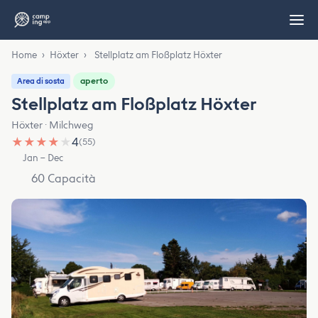
Home
›
Höxter
›
Stellplatz am Floßplatz Höxter
aperto
Area di sosta
Stellplatz am Floßplatz Höxter
Höxter · Milchweg
★
★
★
★
★
4
(55)
Jan – Dec
60 Capacità