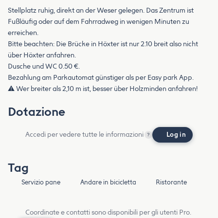
Stellplatz ruhig, direkt an der Weser gelegen. Das Zentrum ist
Fußläufig oder auf dem Fahrradweg in wenigen Minuten zu
erreichen.
Bitte beachten: Die Brücke in Höxter ist nur 2.10 breit also nicht
über Höxter anfahren.
Dusche und WC 0.50 €.
Bezahlung am Parkautomat günstiger als per Easy park App.
⚠️ Wer breiter als 2,10 m ist, besser über Holzminden anfahren!
Dotazione
Accedi per vedere tutte le informazioni
Log in
?
Tag
Servizio pane
Andare in bicicletta
Ristorante
Coordinate e contatti sono disponibili per gli utenti Pro.