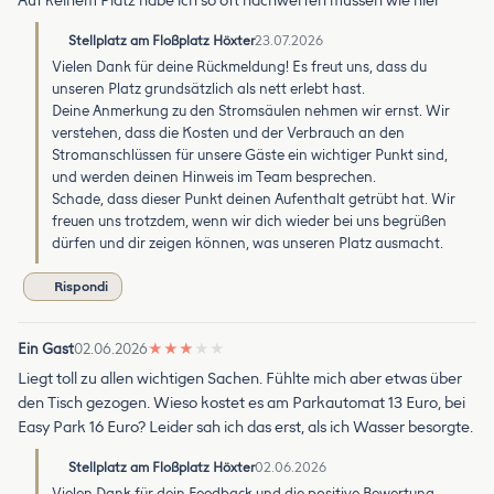
Auf keinem Platz habe ich so oft nachwerfen müssen wie hier
Stellplatz am Floßplatz Höxter
23.07.2026
Vielen Dank für deine Rückmeldung! Es freut uns, dass du
unseren Platz grundsätzlich als nett erlebt hast.
Deine Anmerkung zu den Stromsäulen nehmen wir ernst. Wir
verstehen, dass die Kosten und der Verbrauch an den
Stromanschlüssen für unsere Gäste ein wichtiger Punkt sind,
und werden deinen Hinweis im Team besprechen.
Schade, dass dieser Punkt deinen Aufenthalt getrübt hat. Wir
freuen uns trotzdem, wenn wir dich wieder bei uns begrüßen
dürfen und dir zeigen können, was unseren Platz ausmacht.
Rispondi
Ein Gast
02.06.2026
★
★
★
★
★
Liegt toll zu allen wichtigen Sachen. Fühlte mich aber etwas über
den Tisch gezogen. Wieso kostet es am Parkautomat 13 Euro, bei
Easy Park 16 Euro? Leider sah ich das erst, als ich Wasser besorgte.
Stellplatz am Floßplatz Höxter
02.06.2026
Vielen Dank für dein Feedback und die positive Bewertung