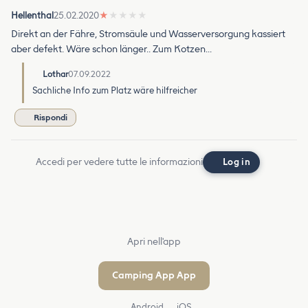
Hellenthal
25.02.2020
★
★
★
★
★
Direkt an der Fähre, Stromsäule und Wasserversorgung kassiert
aber defekt. Wäre schon länger.. Zum Kotzen...
Lothar
07.09.2022
Sachliche Info zum Platz wäre hilfreicher
Rispondi
Accedi per vedere tutte le informazioni
Log in
Apri nell'app
Camping App App
Android
iOS