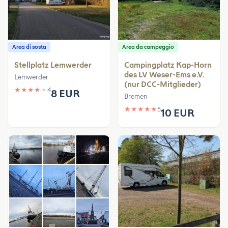
Area di sosta
Area da campeggio
Stellplatz Lemwerder
Campingplatz Kap-Horn
des LV Weser-Ems e.V.
Lemwerder
(nur DCC-Mitglieder)
★
★
★
★
★
4
8 EUR
Bremen
★
★
★
★
★
5
10 EUR