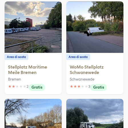
Area di sosta
Area di sosta
Stellplatz Maritime
WoMo Stellplatz
Meile Bremen
Schwanewede
Bremen
Schwanewede
★
★
★
★
★
2
★
★
★
★
★
3
Gratis
Gratis