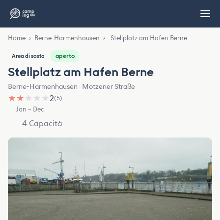
Home
›
Berne-Harmenhausen
›
Stellplatz am Hafen Berne
aperto
Area di sosta
Stellplatz am Hafen Berne
Berne-Harmenhausen · Motzener Straße
★
★
★
★
★
2
(5)
Jan – Dec
4 Capacità