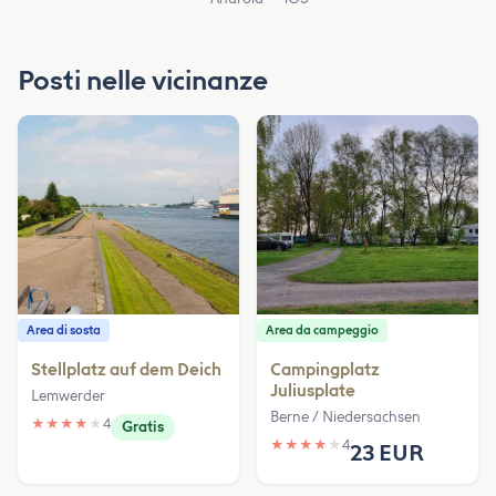
Posti nelle vicinanze
Area di sosta
Area da campeggio
Stellplatz auf dem Deich
Campingplatz
Juliusplate
Lemwerder
Berne / Niedersachsen
★
★
★
★
★
4
Gratis
★
★
★
★
★
4
23 EUR