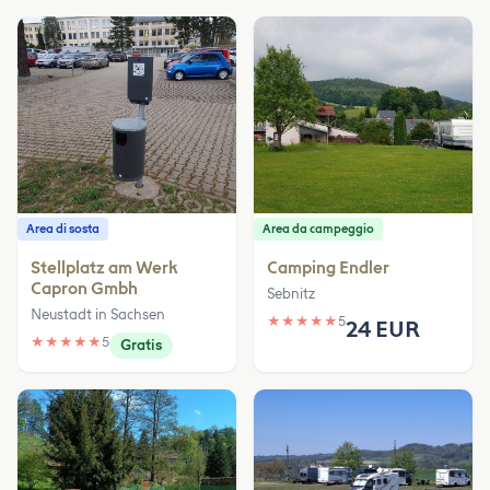
Area di sosta
Area da campeggio
Stellplatz am Werk
Camping Endler
Capron Gmbh
Sebnitz
Neustadt in Sachsen
★
★
★
★
★
5
24 EUR
★
★
★
★
★
5
Gratis