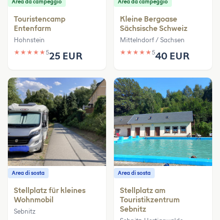
Area da campeggio
Area da campeggio
Touristencamp
Kleine Bergoase
Entenfarm
Sächsische Schweiz
Hohnstein
Mittelndorf / Sachsen
★
★
★
★
★
5
★
★
★
★
★
5
25 EUR
40 EUR
Area di sosta
Area di sosta
Stellplatz für kleines
Stellplatz am
Wohnmobil
Touristikzentrum
Sebnitz
Sebnitz