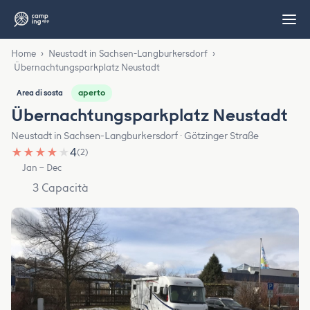
Home
›
Neustadt in Sachsen-Langburkersdorf
›
Übernachtungsparkplatz Neustadt
aperto
Area di sosta
Übernachtungsparkplatz Neustadt
Neustadt in Sachsen-Langburkersdorf · Götzinger Straße
★
★
★
★
★
4
(2)
Jan – Dec
3 Capacità