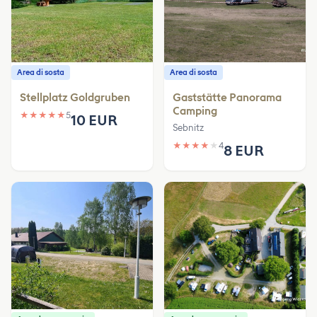
Area di sosta
Area di sosta
Stellplatz Goldgruben
Gaststätte Panorama
Camping
★
★
★
★
★
5
10 EUR
Sebnitz
★
★
★
★
★
4
8 EUR