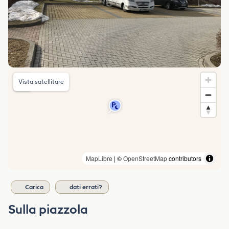
Vista satellitare
MapLibre
| ©
OpenStreetMap
contributors
Carica
dati errati?
Sulla piazzola