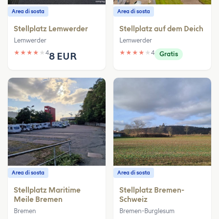
Area di sosta
Area di sosta
Stellplatz Lemwerder
Stellplatz auf dem Deich
Lemwerder
Lemwerder
★
★
★
★
★
4
★
★
★
★
★
4
8 EUR
Gratis
Area di sosta
Area di sosta
Stellplatz Maritime
Stellplatz Bremen-
Meile Bremen
Schweiz
Bremen
Bremen-Burglesum