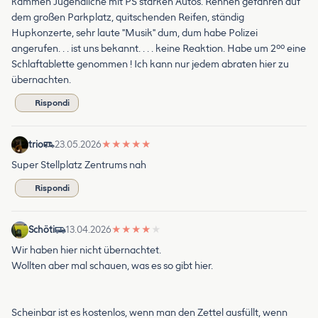
kammen Jugendliche mit PS starken Autos. Rennen gefahren auf
dem großen Parkplatz, quitschenden Reifen, ständig
Hupkonzerte, sehr laute "Musik" dum, dum habe Polizei
angerufen. . . ist uns bekannt. . . . keine Reaktion. Habe um 2⁰⁰ eine
Schlaftablette genommen ! Ich kann nur jedem abraten hier zu
übernachten.
Rispondi
trio
23.05.2026
★
★
★
★
★
Super Stellplatz Zentrums nah
Rispondi
Schöti
13.04.2026
★
★
★
★
★
Wir haben hier nicht übernachtet.
Wollten aber mal schauen, was es so gibt hier.
Scheinbar ist es kostenlos, wenn man den Zettel ausfüllt, wenn