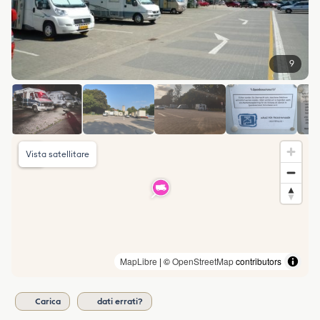
9
Vista satellitare
MapLibre
| ©
OpenStreetMap
contributors
Carica
dati errati?