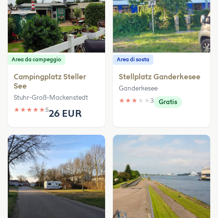
Area da campeggio
Area di sosta
Campingplatz Steller
Stellplatz Ganderkesee
See
Ganderkesee
Stuhr-Groß-Mackenstedt
★
★
★
★
★
3
Gratis
★
★
★
★
★
5
26 EUR