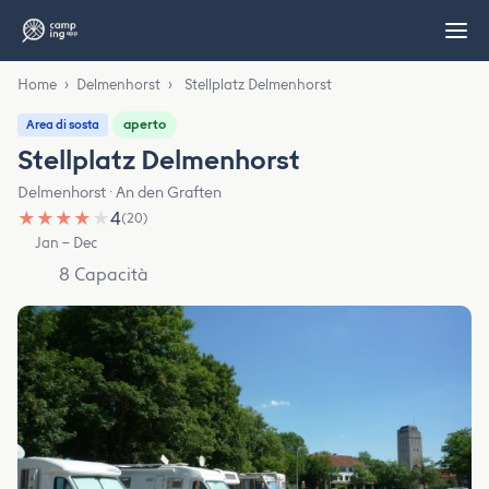
Home
›
Delmenhorst
›
Stellplatz Delmenhorst
aperto
Area di sosta
Stellplatz Delmenhorst
Delmenhorst · An den Graften
★
★
★
★
★
4
(20)
Jan – Dec
8 Capacità