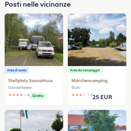
Posti nelle vicinanze
Area di sosta
Area da campeggio
Stellplatz SaunaHuus
Märchencamping
Ganderkesee
Stuhr
★
★
★
★
★
4
★
★
★
★
★
3
Gratis
25 EUR