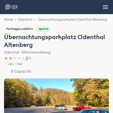
Home
›
Odenthal
›
Übernachtungsparkplatz Odenthal Altenberg
aperto
Parcheggio pubblico
Übernachtungsparkplatz Odenthal
Altenberg
Odenthal · Märchenwaldweg
★
★
★
★
★
2
(1)
Jan – Dec
6 Capacità