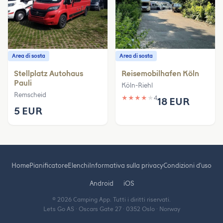
Area di sosta
Area di sosta
Stellplatz Autohaus
Reisemobilhafen Köln
Pauli
Köln-Riehl
Remscheid
★
★
★
★
★
4
18 EUR
5 EUR
Home
Pianificatore
Elenchi
Informativa sulla privacy
Condizioni d'uso
Android
iOS
© 2026 Camping App. Tutti i diritti riservati.
Lets Go AS · Oscars Gate 27 · 0352 Oslo · Norway