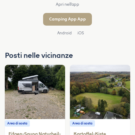
Apri nell'app
Camping App App
Android
iOS
Posti nelle vicinanze
Area di sosta
Area di sosta
Eifgen-Sauna Naturheil-
Kartoffel-Kiste