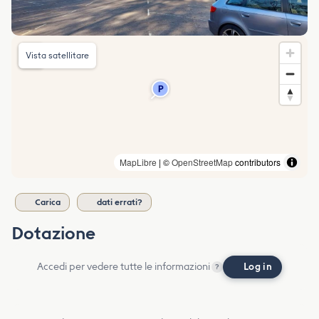
Vista satellitare
MapLibre
| ©
OpenStreetMap
contributors
Carica
dati errati?
Dotazione
Accedi per vedere tutte le informazioni
Log in
?