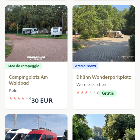
Area da campeggio
Area di sosta
Campingplatz Am
Dhünn Wanderparkplatz
Waldbad
Wermelskirchen
Köln
★
★
★
★
★
3
Gratis
★
★
★
★
★
4
30 EUR