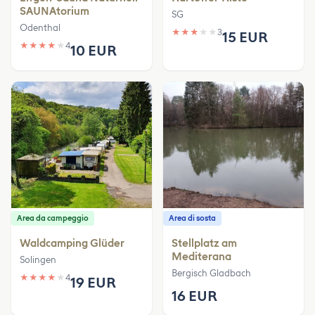
SAUNAtorium
SG
Odenthal
★
★
★
★
★
3
15 EUR
★
★
★
★
★
4
10 EUR
Area da campeggio
Area di sosta
Waldcamping Glüder
Stellplatz am
Mediterana
Solingen
Bergisch Gladbach
★
★
★
★
★
4
19 EUR
16 EUR