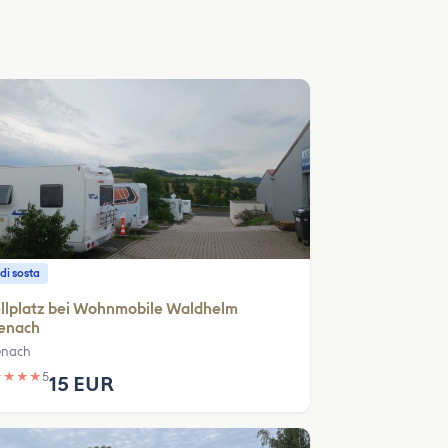
di sosta
llplatz bei Wohnmobile Waldhelm
senach
enach
★
★
★
★
5
15 EUR