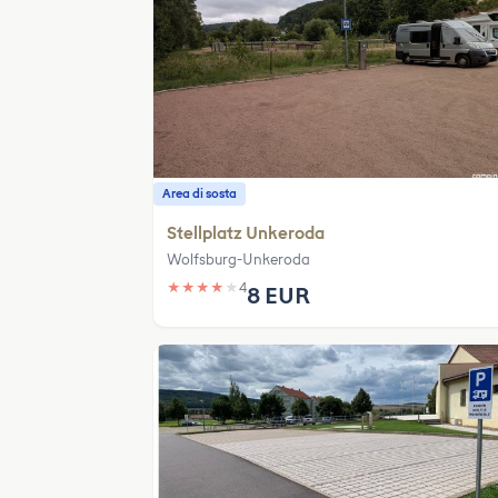
Area di sosta
Stellplatz Unkeroda
Wolfsburg-Unkeroda
★
★
★
★
★
4
8 EUR