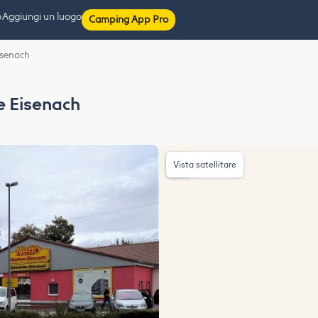
p
Aggiungi un luogo
Camping App Pro
isenach
e Eisenach
Vista satellitare