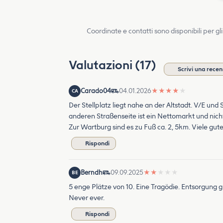
Coordinate e contatti sono disponibili per gli
Valutazioni (17)
Scrivi una rece
Carado04
04.01.2026
★
★
★
★
★
CA
Der Stellplatz liegt nahe an der Altstadt. V/E und 
anderen Straßenseite ist ein Nettomarkt und nicht 
Zur Wartburg sind es zu Fuß ca. 2, 5km. Viele gute
Rispondi
Berndh
09.09.2025
★
★
★
★
★
BE
5 enge Plätze von 10. Eine Tragödie. Entsorgung g
Never ever.
Rispondi