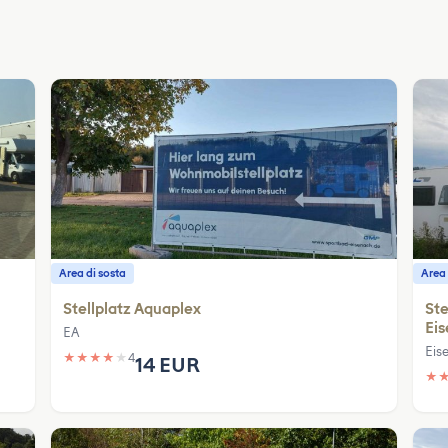
Area di sosta
Area 
Stellplatz Aquaplex
Ste
Ei
EA
Eis
★
★
★
★
★
4
14 EUR
★