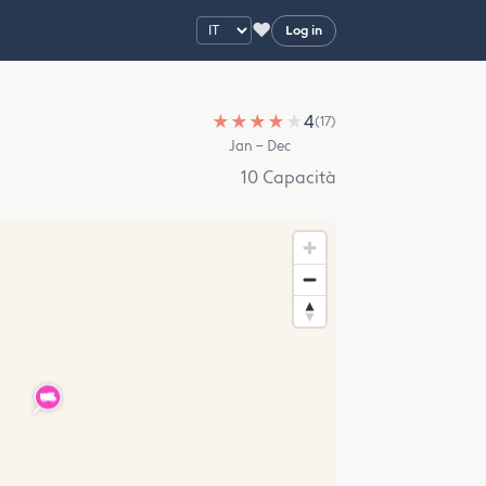
♥
Log in
★
★
★
★
★
4
(17)
Jan – Dec
10 Capacità