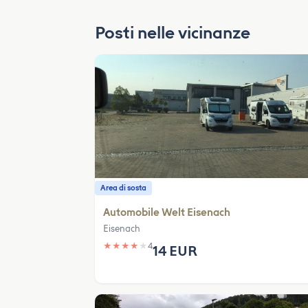
Posti nelle vicinanze
Area di sosta
Automobile Welt Eisenach
Eisenach
★
★
★
★
★
4
14 EUR