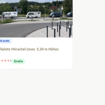
di sosta
llplatz Hörschel (max. 3,20 m Höhe)
★
★
★
★
5
Gratis