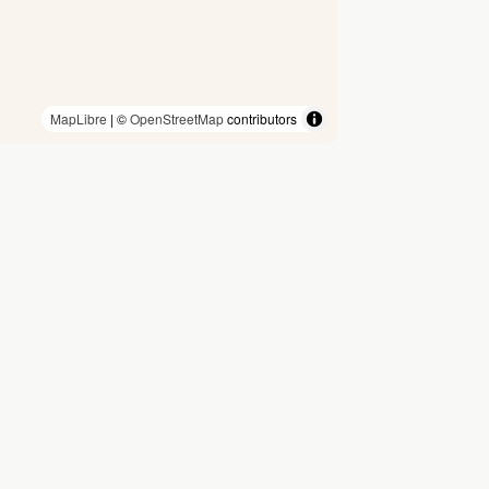
MapLibre
| ©
OpenStreetMap
contributors