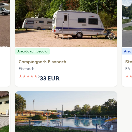
Area da campeggio
Area 
Campingpark Eisenach
Ste
Eisenach
EA
★
★
★
★
★
5
★
33 EUR