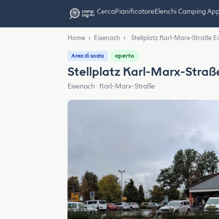
Cerca
Pianificatore
Elenchi Camping Ap
Home
›
Eisenach
›
Stellplatz Karl-Marx-Straße E
aperto
Area di sosta
Stellplatz Karl-Marx-Straß
Eisenach · Karl-Marx-Straße