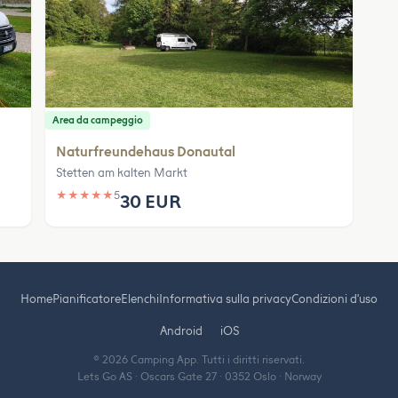
Area da campeggio
Naturfreundehaus Donautal
Stetten am kalten Markt
★
★
★
★
★
5
30 EUR
Home
Pianificatore
Elenchi
Informativa sulla privacy
Condizioni d'uso
Android
iOS
© 2026 Camping App. Tutti i diritti riservati.
Lets Go AS · Oscars Gate 27 · 0352 Oslo · Norway