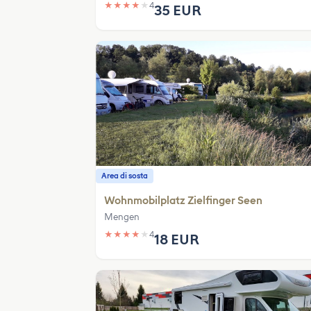
★
★
★
★
★
4
35 EUR
Area di sosta
Wohnmobilplatz Zielfinger Seen
Mengen
★
★
★
★
★
4
18 EUR