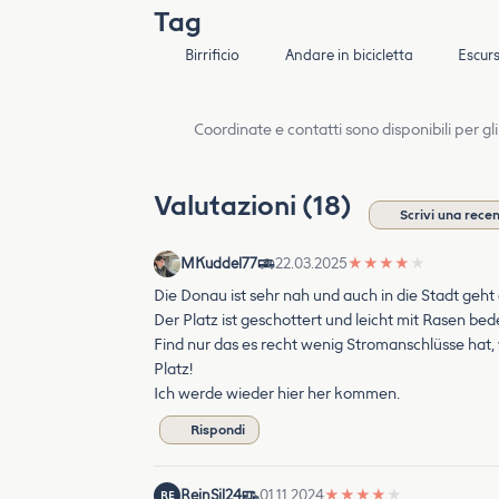
Tag
Birrificio
Andare in bicicletta
Escur
Coordinate e contatti sono disponibili per gli
Valutazioni (18)
Scrivi una rece
MKuddel77
22.03.2025
★
★
★
★
★
Die Donau ist sehr nah und auch in die Stadt geht
Der Platz ist geschottert und leicht mit Rasen be
Find nur das es recht wenig Stromanschlüsse hat, 
Platz!
Ich werde wieder hier her kommen.
Rispondi
ReinSil24
01.11.2024
★
★
★
★
★
RE