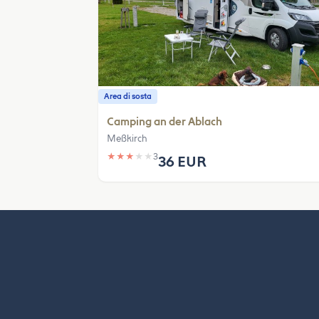
Area di sosta
Camping an der Ablach
Meßkirch
★
★
★
★
★
3
36 EUR