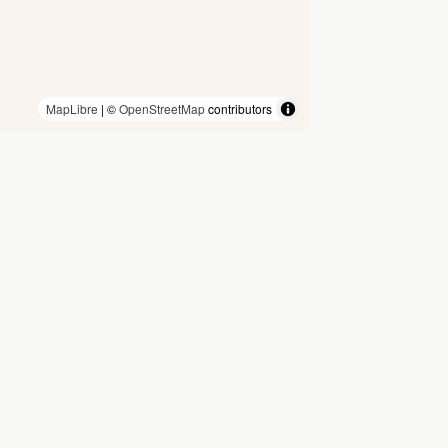
MapLibre
| ©
OpenStreetMap
contributors