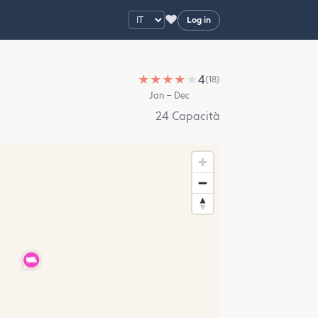
♥
Log in
★
★
★
★
★
4
(18)
Jan – Dec
24 Capacità