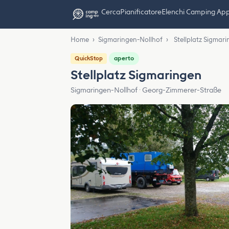
Cerca
Pianificatore
Elenchi Camping Ap
Home
›
Sigmaringen-Nollhof
›
Stellplatz Sigmar
aperto
QuickStop
Stellplatz Sigmaringen
Sigmaringen-Nollhof · Georg-Zimmerer-Straße