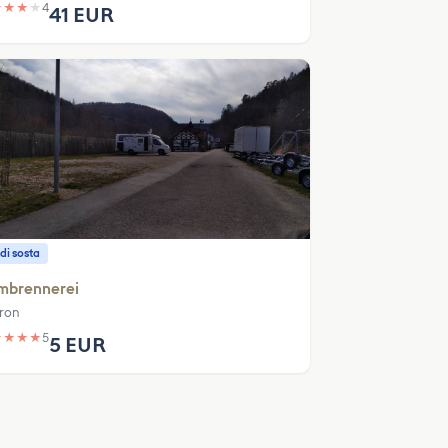
★
★
★
★
4
41 EUR
di sosta
mbrennerei
ron
★
★
★
★
5
5 EUR