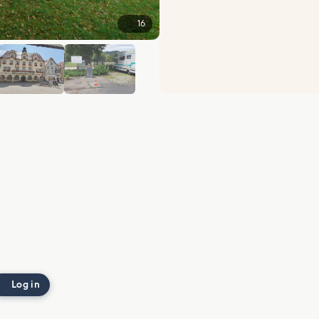
16
+10
Log in