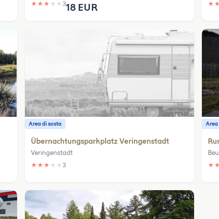
★
★
★
★
★
3
★
18 EUR
Area di sosta
Area 
Übernachtungsparkplatz Veringenstadt
Ru
Veringenstadt
Beu
★
★
★
★
★
3
★