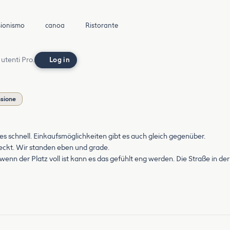
sionismo
canoa
Ristorante
 utenti Pro.
Log in
nsione
 es schnell. Einkaufsmöglichkeiten gibt es auch gleich gegenüber.
deckt. Wir standen eben und grade.
wenn der Platz voll ist kann es das gefühlt eng werden. Die Straße in d