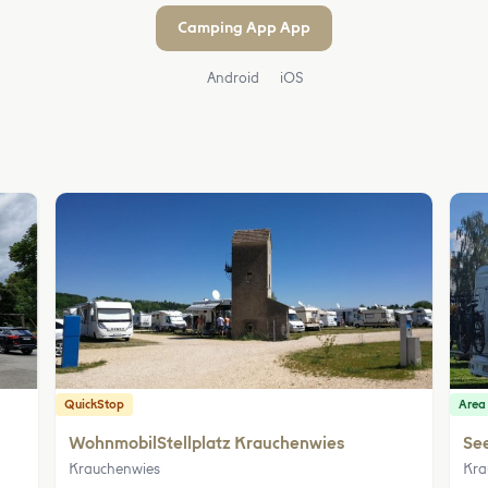
Camping App App
Android
iOS
QuickStop
Area
WohnmobilStellplatz Krauchenwies
Se
Krauchenwies
Kra