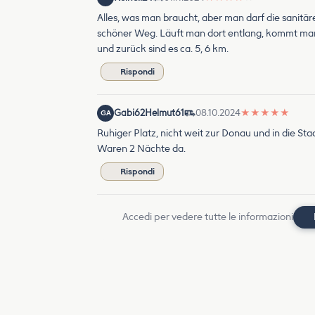
Alles, was man braucht, aber man darf die sanitä
schöner Weg. Läuft man dort entlang, kommt man
und zurück sind es ca. 5, 6 km.
Rispondi
Gabi62Helmut61
08.10.2024
★
★
★
★
★
GA
Ruhiger Platz, nicht weit zur Donau und in die St
Waren 2 Nächte da.
Rispondi
Accedi per vedere tutte le informazioni