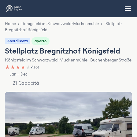
Home
›
Königsfeld im Schwarzwald-Muckenmühle
›
Stellplatz
Bregnitzhof Königsfeld
aperto
Area di sosta
Stellplatz Bregnitzhof Königsfeld
Königsfeld im Schwarzwald-Muckenmühle · Buchenberger Straße
★
★
★
★
★
4
(6)
Jan – Dec
21 Capacità