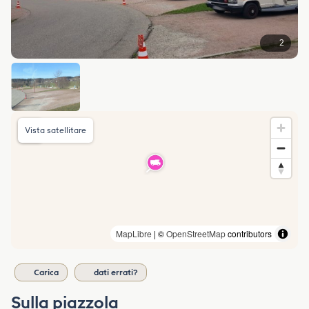
2
Vista satellitare
MapLibre
| ©
OpenStreetMap
contributors
Carica
dati errati?
Sulla piazzola