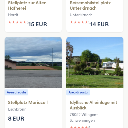
Stellplatz zur Alten
Reisemobilstellplatz
Hafnerei
Unterkirnach
Hardt
Unterkirnach
★
★
★
★
★
5
★
★
★
★
★
5
15 EUR
14 EUR
Area di sosta
Area di sosta
Stellplatz Mariazell
Idyllische Alleinlage mit
Ausblick
Eschbronn
78052 Villingen-
8 EUR
Schwenningen
★
★
★
★
★
5