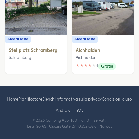
Area di sosta
Area di sosta
Stellplatz Schramberg
Aichhalden
Schramberg
Aichhalden
★
★
★
★
★
4
Gratis
Home
Pianificatore
Elenchi
Informativa sulla privacy
Condizioni d'uso
Android
iOS
© 2026 Camping App. Tutti i diritti riservati.
Lets Go AS · Oscars Gate 27 · 0352 Oslo · Norway