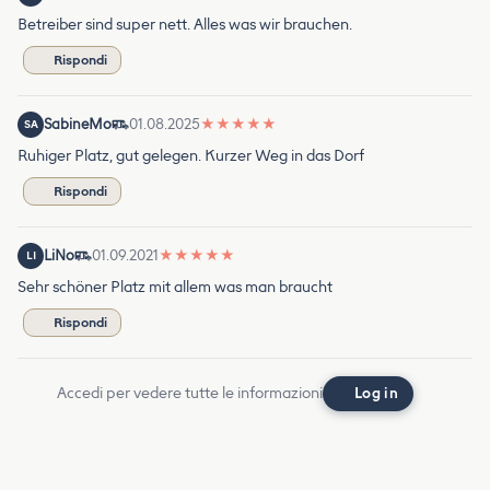
Betreiber sind super nett. Alles was wir brauchen.
Rispondi
SabineMo
01.08.2025
★
★
★
★
★
SA
Ruhiger Platz, gut gelegen. Kurzer Weg in das Dorf
Rispondi
LiNo
01.09.2021
★
★
★
★
★
LI
Sehr schöner Platz mit allem was man braucht
Rispondi
Accedi per vedere tutte le informazioni
Log in