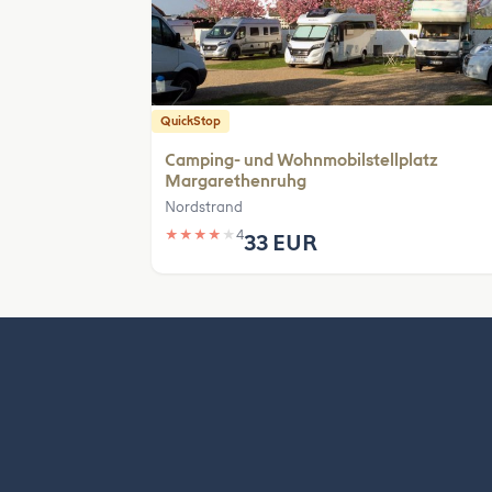
QuickStop
Camping- und Wohnmobilstellplatz
Margarethenruhg
Nordstrand
★
★
★
★
★
4
33 EUR