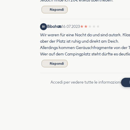
Jedoch finde ich 20€ etwas übertrieben.
Rispondi
Bibah
16.07.2023
★
★
★
★
★
BI
Wir waren für eine Nacht da und sind autark. Kla
aber der Platz ist ruhig und direkt am Deich.
Allerdings kommen Geräuschfragmente von der Te
Wer auf dem Campingplatz steht dürfte es deutli
Rispondi
Accedi per vedere tutte le informazioni