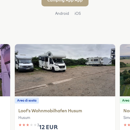
Camping App App
Android
iOS
Area di sosta
Area
Loof's Wohnmobilhafen Husum
No
Husum
Sim
★
★
★
★
★
3
★
12 EUR