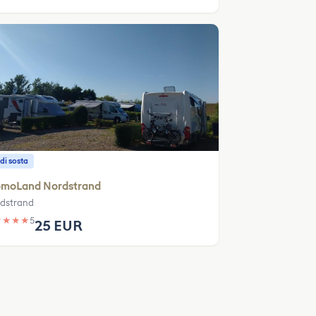
di sosta
moLand Nordstrand
dstrand
★
★
★
★
5
25 EUR