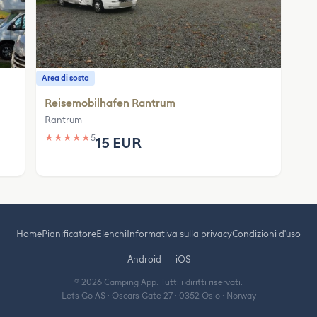
Area di sosta
Reisemobilhafen Rantrum
Rantrum
★
★
★
★
★
5
15 EUR
Home
Pianificatore
Elenchi
Informativa sulla privacy
Condizioni d'uso
Android
iOS
© 2026 Camping App. Tutti i diritti riservati.
Lets Go AS · Oscars Gate 27 · 0352 Oslo · Norway