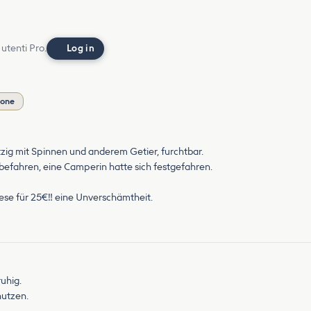
 utenti Pro.
Log in
ione
tzig mit Spinnen und anderem Getier, furchtbar.
efahren, eine Camperin hatte sich festgefahren.
ese für 25€‼️ eine Unverschämtheit.
ruhig.
utzen.