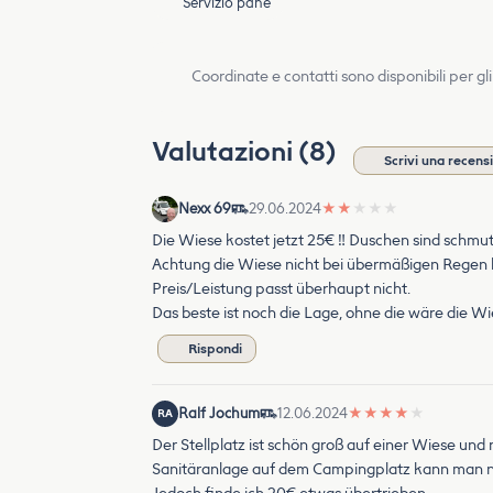
Servizio pane
Coordinate e contatti sono disponibili per gli
Valutazioni (8)
Scrivi una recens
Nexx 69
29.06.2024
★
★
★
★
★
Die Wiese kostet jetzt 25€ ‼️ Duschen sind schmu
Achtung die Wiese nicht bei übermäßigen Regen b
Preis/Leistung passt überhaupt nicht.
Das beste ist noch die Lage, ohne die wäre die Wi
Rispondi
Ralf Jochum
12.06.2024
★
★
★
★
★
RA
Der Stellplatz ist schön groß auf einer Wiese und 
Sanitäranlage auf dem Campingplatz kann man n