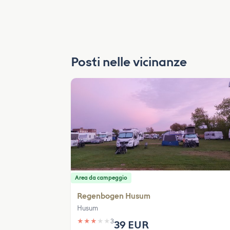
Posti nelle vicinanze
Area da campeggio
Regenbogen Husum
Husum
★
★
★
★
★
3
39 EUR