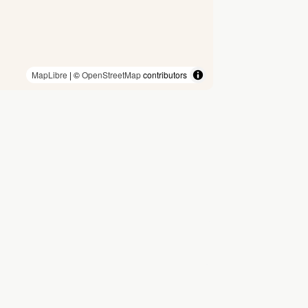
MapLibre
| ©
OpenStreetMap
contributors