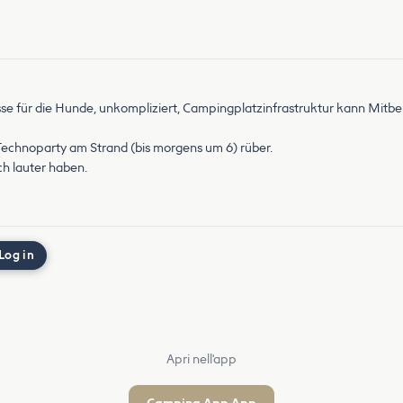
sse für die Hunde, unkompliziert, Campingplatzinfrastruktur kann Mitb
chnoparty am Strand (bis morgens um 6) rüber.
ch lauter haben.
Log in
Apri nell'app