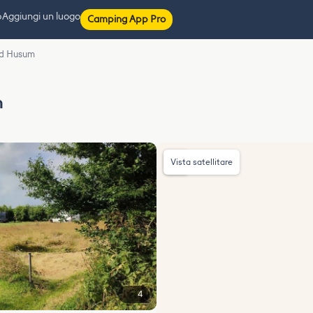
p
Aggiungi un luogo
Camping App Pro
nd Husum
m
Vista satellitare
4