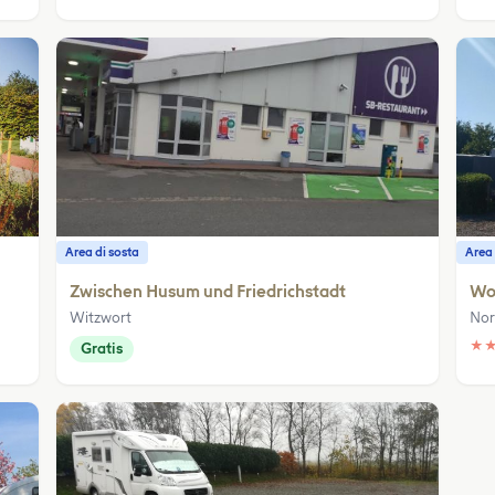
Area di sosta
Area 
Zwischen Husum und Friedrichstadt
Wo
Witzwort
Nor
★
Gratis