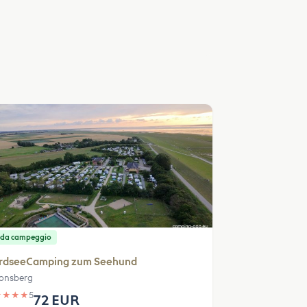
 da campeggio
rdseeCamping zum Seehund
onsberg
★
★
★
★
5
72 EUR