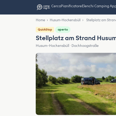
Cerca
Pianificatore
Elenchi Camping Ap
Home
›
Husum-Hockensbüll
›
Stellplatz am Stra
aperto
QuickStop
Stellplatz am Strand Husu
Husum-Hockensbüll · Dockkoogstraße