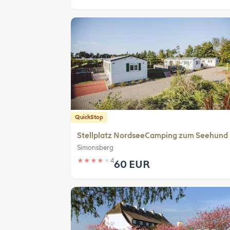
QuickStop
Stellplatz NordseeCamping zum Seehund
Simonsberg
★
★
★
★
★
4
60 EUR