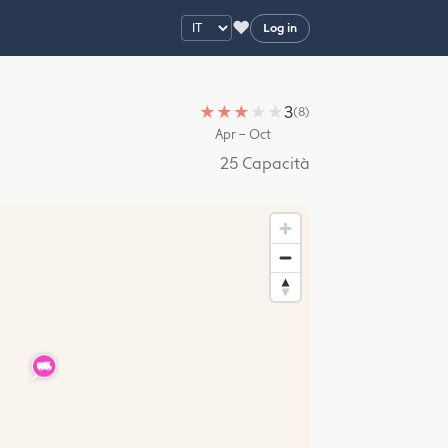
♥
Log in
★
★
★
★
★
3
(8)
Apr – Oct
25 Capacità