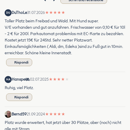
DuThoLe
31.07.2026
★
★
★
★
★
DU
Toller Platz beim Freibad und Wald. Mit Hund super.
V/E vorhanden und gut anzufahren. Frischwasser von 0,10 € für 10l
- 2 € für 200l. Parkautomat problemlos mit EC-Karte zu bezahlen.
Kostet jetzt 15€ für 24Std. Sehr netter Platzwart.
Einkaufsmöglichkeiten ( Aldi, dm, Edeka )sind zu Fuß gut in 10min.
erreichbar. Schöne kleine Innenstadt.
Rispondi
Hanspe
02.07.2025
★
★
★
★
★
HA
Ruhig, viel Platz.
Rispondi
Bernd59
21.09.2024
★
★
★
★
★
Platz wurde erweitert, hat jetzt über 30 Plätze, aber (noch) nicht
alle mit Strom.