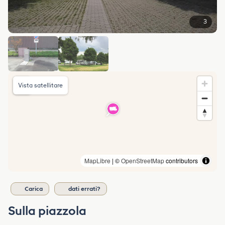
3
Vista satellitare
MapLibre
| ©
OpenStreetMap
contributors
Carica
dati errati?
Sulla piazzola