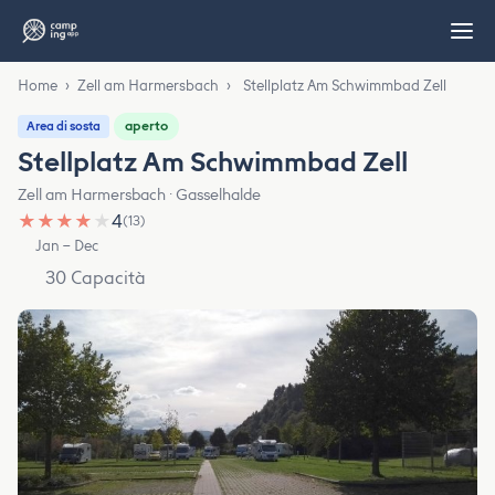
Home
›
Zell am Harmersbach
›
Stellplatz Am Schwimmbad Zell
aperto
Area di sosta
Stellplatz Am Schwimmbad Zell
Zell am Harmersbach · Gasselhalde
★
★
★
★
★
4
(13)
Jan – Dec
30 Capacità