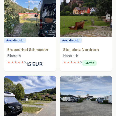
Area di sosta
Area di sosta
Erdbeerhof Schmieder
Stellplatz Nordrach
Biberach
Nordrach
★
★
★
★
★
5
★
★
★
★
★
5
15 EUR
Gratis