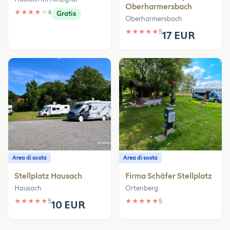
Oberharmersbach
★
★
★
★
★
4
Gratis
Oberharmersbach
★
★
★
★
★
5
17 EUR
Area di sosta
Area di sosta
Stellplatz Hausach
Firma Schäfer Stellplatz
Hausach
Ortenberg
★
★
★
★
★
5
★
★
★
★
★
5
10 EUR