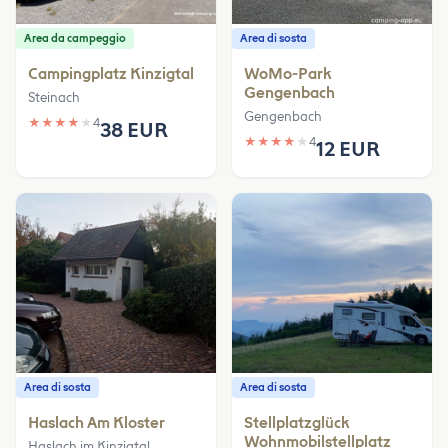
Area da campeggio
Area di sosta
Campingplatz Kinzigtal
WoMo-Park
Gengenbach
Steinach
Gengenbach
★
★
★
★
★
4
38 EUR
★
★
★
★
★
4
12 EUR
Area di sosta
Area di sosta
Haslach Am Kloster
Stellplatzglück
Wohnmobilstellplatz
Haslach im Kinzigtal