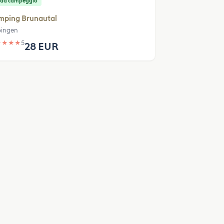
 da campeggio
mping Brunautal
pingen
★
★
★
★
5
28 EUR