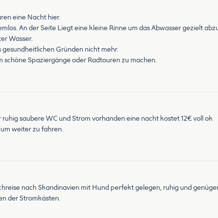
ren eine Nacht hier.
los. An der Seite Liegt eine kleine Rinne um das Abwasser gezielt abzu
ter Wasser.
s gesundheitlichen Gründen nicht mehr.
 um schöne Spaziergänge oder Radtouren zu machen.
hr ruhig saubere WC und Strom vorhanden eine nacht kostet 12€ voll ok
 um weiter zu fahren.
hreise nach Skandinavien mit Hund perfekt gelegen, ruhig und genüge
en der Stromkästen.