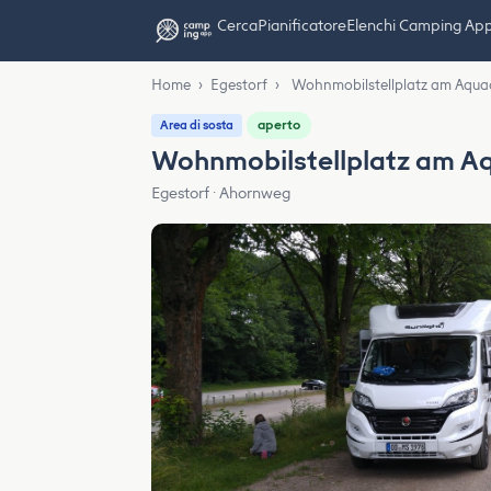
Cerca
Pianificatore
Elenchi Camping Ap
Home
›
Egestorf
›
Wohnmobilstellplatz am Aquad
aperto
Area di sosta
Wohnmobilstellplatz am Aq
Egestorf · Ahornweg