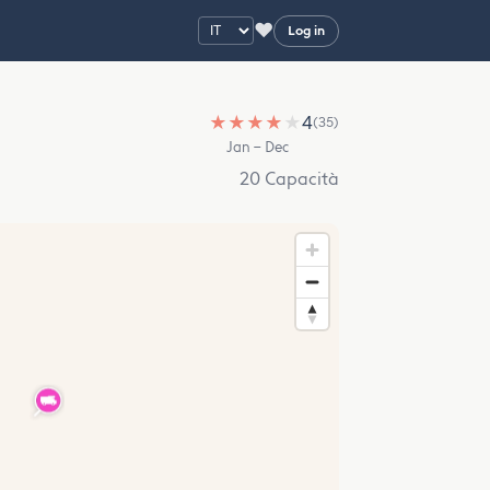
♥
Log in
★
★
★
★
★
4
(35)
Jan – Dec
20 Capacità