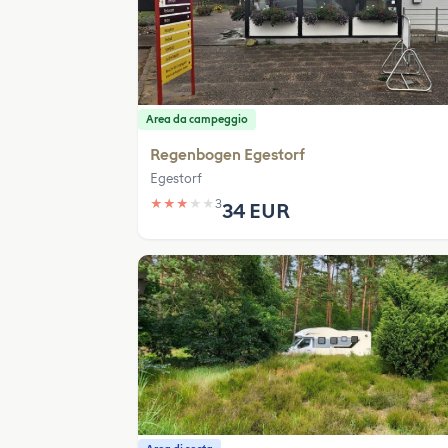
Area da campeggio
Regenbogen Egestorf
Egestorf
★
★
★
★
★
3
34 EUR