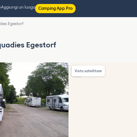
p
Aggiungi un luogo
Camping App Pro
ies Egestorf
uadies Egestorf
Vista satellitare