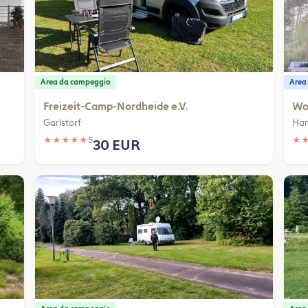
Area da campeggio
Area 
Freizeit-Camp-Nordheide e.V.
Wo
Garlstorf
Han
★
★
★
★
★
5
★
30 EUR