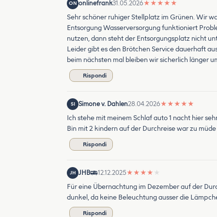
onlinefrank
31.05.2026
★
★
★
★
★
ON
Sehr schöner ruhiger Stellplatz im Grünen. Wir wa
Entsorgung Wasserversorgung funktioniert Problem
nutzen, dann steht der Entsorgungsplatz nicht un
Leider gibt es den Brötchen Service dauerhaft au
beim nächsten mal bleiben wir sicherlich länger
Rispondi
Simone v. Dahlen
28.04.2026
★
★
★
★
★
SI
Ich stehe mit meinem Schlaf auto 1 nacht hier se
Bin mit 2 kindern auf der Durchreise war zu müde
Rispondi
JHB
12.12.2025
★
★
★
★
★
JH
Für eine Übernachtung im Dezember auf der Durc
dunkel, da keine Beleuchtung ausser die Lämpch
Rispondi