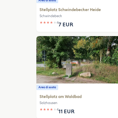
Area di sosta
Stellplatz Schwindebecker Heide
Schwindebeck
★
★
★
★
★
4
7 EUR
Area di sosta
Stellplatz am Waldbad
Salzhausen
★
★
★
★
★
4
11 EUR