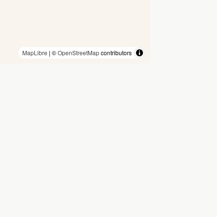
MapLibre
| ©
OpenStreetMap
contributors