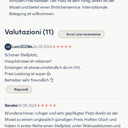
Minuten Frischwasser. Der Platz ist sehr ruhig, direkt an der
Mosel und bietet einen Brötchenservice. Internationale
Belegung ist willkommen.
Valutazioni (11)
Scrivi una recensione
Luan2023
26.04.2026
★
★
★
★
★
LU
Schöner Stellplatz,
Hauptstrasse ist nebenan!
Entsorgen ist etwas umständlich da im Ort,
Preis Leistung ist super 👍
Betreiber sehr freundlich 👌
Rispondi
Beneke
08.08.2024
★
★
★
★
★
Wunderschöner, ruhiger und sehr gepflegter Platz direkt an der
Mosel zu einem unglaublich günstigen Preis. Hatten Glück und
haben in erster Reihe einen Stellplatz unter Walnussbäumen und