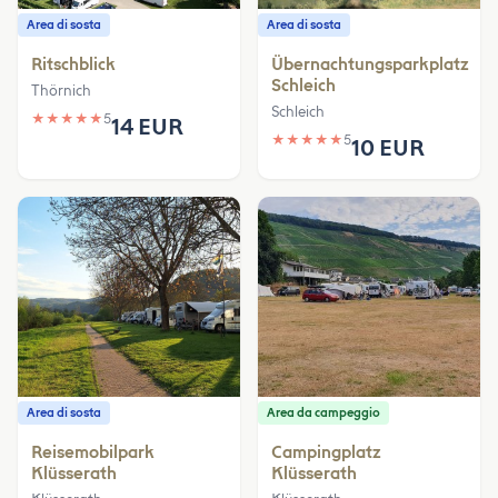
Area di sosta
Area di sosta
Ritschblick
Übernachtungsparkplatz
Schleich
Thörnich
Schleich
★
★
★
★
★
5
14 EUR
★
★
★
★
★
5
10 EUR
Area di sosta
Area da campeggio
Reisemobilpark
Campingplatz
Klüsserath
Klüsserath