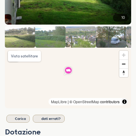
10
Vista satellitare
MapLibre
| ©
OpenStreetMap
contributors
Carica
dati errati?
Dotazione