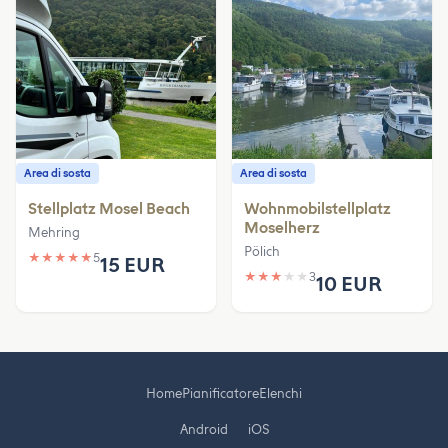
Area di sosta
Area di sosta
Stellplatz Mosel Beach
Wohnmobilstellplatz
Moselherz
Mehring
Pölich
★
★
★
★
★
5
15 EUR
★
★
★
★
★
3
10 EUR
Home
Pianificatore
Elenchi
Android
iOS