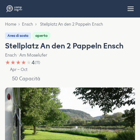
Home
›
Ensch
›
Stellplatz An den 2 Pappeln Ensch
aperto
Area di sosta
Stellplatz An den 2 Pappeln Ensch
Ensch · Am Moselufer
★
★
★
★
★
4
(11)
Apr – Oct
50 Capacità