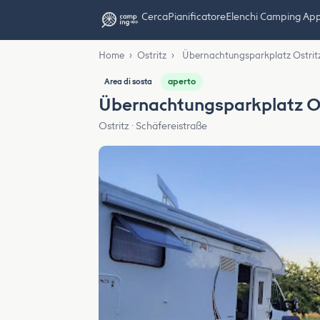
Cerca
Pianificatore
Elenchi Camping Ap
Home
›
Ostritz
›
Übernachtungsparkplatz Ostrit
aperto
Area di sosta
Übernachtungsparkplatz Os
Ostritz · Schäfereistraße