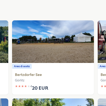
Area di sosta
Area 
Bertzdorfer See
Ber
Görlitz
Görl
★
★
★
★
★
4
★
20 EUR