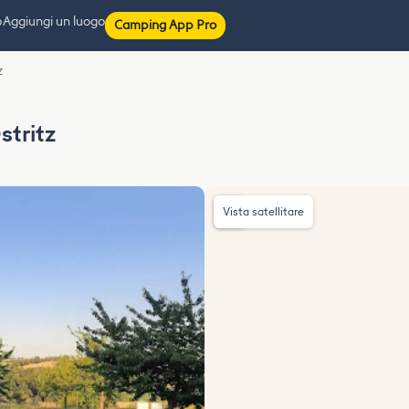
p
Aggiungi un luogo
Camping App Pro
z
tritz
Vista satellitare