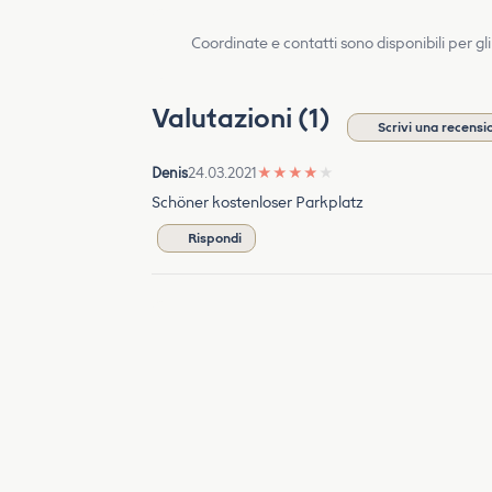
Coordinate e contatti sono disponibili per gli
Valutazioni (1)
Scrivi una recensi
Denis
24.03.2021
★
★
★
★
★
Schöner kostenloser Parkplatz
Rispondi