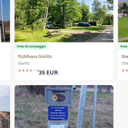
Area da campeggio
Area
Kühlhaus Görlitz
Ste
Görlitz
Obe
★
★
★
★
★
4
★
35 EUR