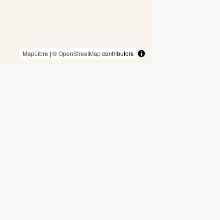
MapLibre
| ©
OpenStreetMap
contributors