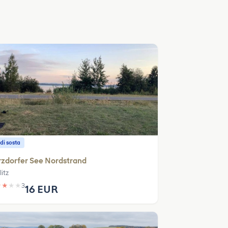
di sosta
zdorfer See Nordstrand
itz
★
★
★
★
3
16 EUR