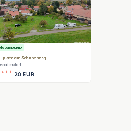
 da campeggio
llplatz am Schanzberg
rseifersdorf
★
★
★
★
5
20 EUR