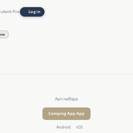
 utenti Pro.
Log in
one
Apri nell'app
Camping App App
Android
iOS