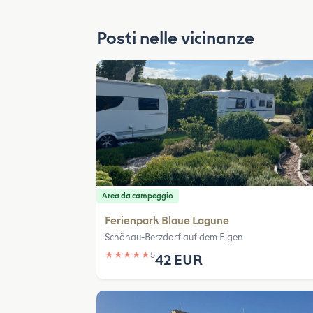
Posti nelle vicinanze
Area da campeggio
Ferienpark Blaue Lagune
Schönau-Berzdorf auf dem Eigen
★
★
★
★
★
5
42 EUR