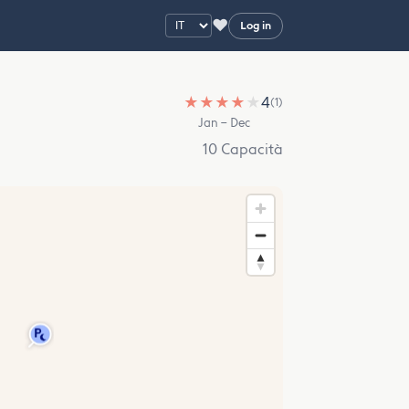
♥
Log in
★
★
★
★
★
4
(1)
Jan – Dec
10 Capacità