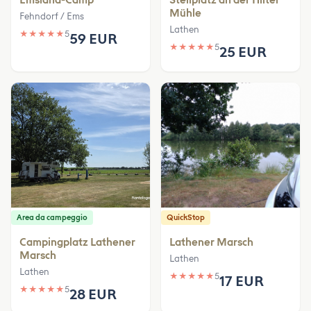
Mühle
Fehndorf / Ems
Lathen
★
★
★
★
★
5
59 EUR
★
★
★
★
★
5
25 EUR
Area da campeggio
QuickStop
Campingplatz Lathener
Lathener Marsch
Marsch
Lathen
Lathen
★
★
★
★
★
5
17 EUR
★
★
★
★
★
5
28 EUR