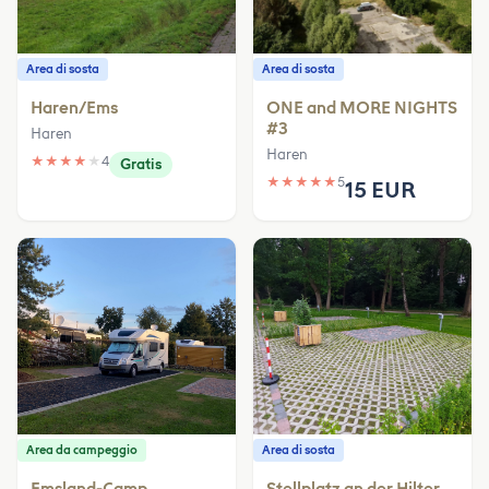
Area di sosta
Area di sosta
Haren/Ems
ONE and MORE NIGHTS
#3
Haren
Haren
★
★
★
★
★
4
Gratis
★
★
★
★
★
5
15 EUR
Area da campeggio
Area di sosta
Emsland-Camp
Stellplatz an der Hilter