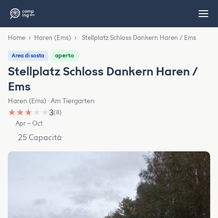
Home
›
Haren (Ems)
›
Stellplatz Schloss Dankern Haren / Ems
aperto
Area di sosta
Stellplatz Schloss Dankern Haren /
Ems
Haren (Ems) · Am Tiergarten
★
★
★
★
★
3
(8)
Apr – Oct
25 Capacità