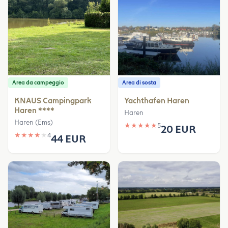
Area da campeggio
Area di sosta
KNAUS Campingpark
Yachthafen Haren
Haren ****
Haren
Haren (Ems)
★
★
★
★
★
5
20 EUR
★
★
★
★
★
4
44 EUR