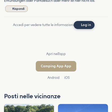
Erkundungen oder Parkbesuch aber mehr ist hier nicht los.
Rispondi
Accedi per vedere tutte le informazioni
Log in
Apri nell'app
Camping App App
Android
iOS
Posti nelle vicinanze