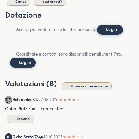
Carica
dati errati?
Dotazione
Accedi per vedere tutte le informazioni
Log in
?
Coordinate e contatti sono disponibili per gli utenti Pro.
Log in
Valutazioni (8)
Scrivi una recensione
Bubaonline
27.05.2026
★
★
★
★
★
Guter Platz zum Übernachten.
Rispondi
Dicke Berta 76
18.10.2025
★
★
★
★
★
DI