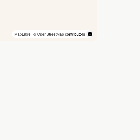
MapLibre
| ©
OpenStreetMap
contributors