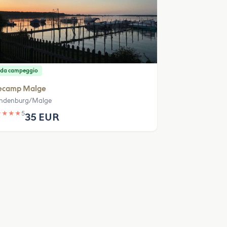
 da campeggio
ecamp Malge
ndenburg/Malge
★
★
★
★
5
35 EUR