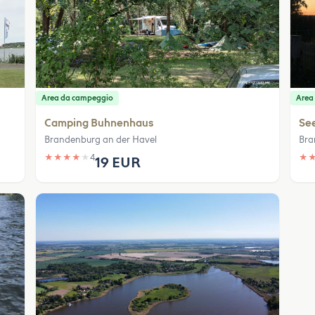
Area da campeggio
Area
Camping Buhnenhaus
Se
Brandenburg an der Havel
Bra
★
★
★
★
★
4
★
19 EUR