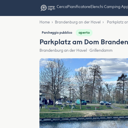
Cerca
Pianificatore
Elenchi Camping Ap
Home
›
Brandenburg an der Havel
›
Parkplatz a
aperto
Parcheggio pubblico
Parkplatz am Dom Branden
Brandenburg an der Havel · Grillendamm