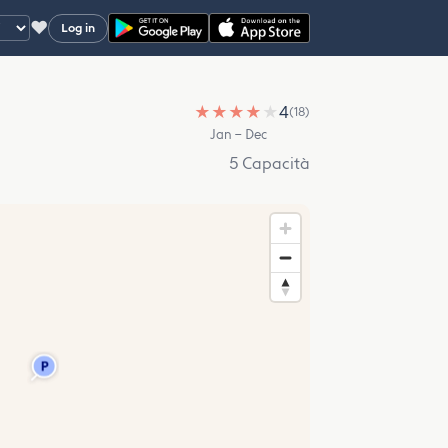
♥
Log in
★
★
★
★
★
4
(18)
Jan – Dec
5 Capacità