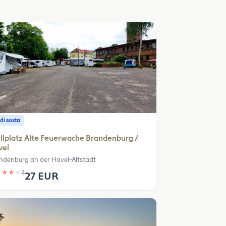
di sosta
llplatz Alte Feuerwache Brandenburg /
vel
ndenburg an der Havel-Altstadt
★
★
★
★
4
27 EUR