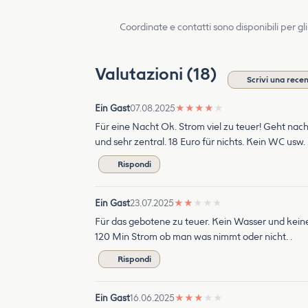
Coordinate e contatti sono disponibili per gli
Valutazioni (18)
Scrivi una rece
Ein Gast
07.08.2025
★
★
★
★
★
Für eine Nacht Ok. Strom viel zu teuer! Geht nac
und sehr zentral. 18 Euro für nichts. Kein WC usw. .
Rispondi
Ein Gast
23.07.2025
★
★
★
★
★
Für das gebotene zu teuer. Kein Wasser und keine 
120 Min Strom ob man was nimmt oder nicht. .
Rispondi
Ein Gast
16.06.2025
★
★
★
★
★