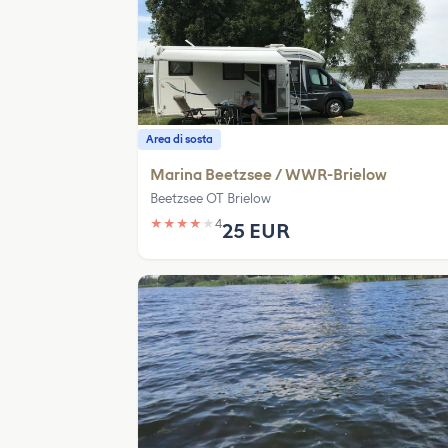
Area di sosta
Marina Beetzsee / WWR-Brielow
Beetzsee OT Brielow
★
★
★
★
★
4
25 EUR