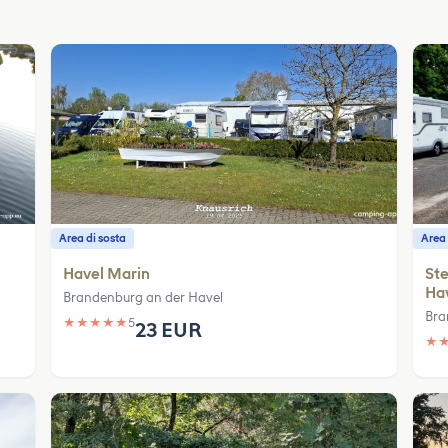
Area di sosta
Area 
Havel Marin
Ste
Ha
Brandenburg an der Havel
Bra
★
★
★
★
★
5
23 EUR
★