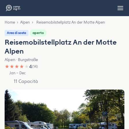
Home
›
Alpen
›
Reisemobilstellplatz An der Motte Alpen
aperto
Area di sosta
Reisemobilstellplatz An der Motte
Alpen
Alpen · Burgstraße
★
★
★
★
★
4
(14)
Jan – Dec
11 Capacità