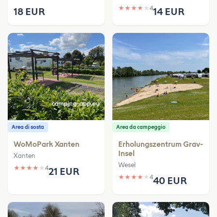
★
★
★
★
★
4
18 EUR
14 EUR
Area di sosta
Area da campeggio
WoMoPark Xanten
Erholungszentrum Grav-
Insel
Xanten
Wesel
★
★
★
★
★
4
21 EUR
★
★
★
★
★
4
40 EUR