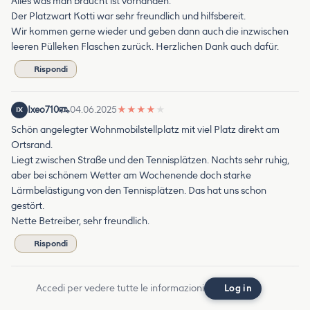
Alles was man braucht ist vorhanden.
Der Platzwart Kotti war sehr freundlich und hilfsbereit.
Wir kommen gerne wieder und geben dann auch die inzwischen
leeren Pülleken Flaschen zurück. Herzlichen Dank auch dafür.
Rispondi
Ixeo710
04.06.2025
★
★
★
★
★
IX
Schön angelegter Wohnmobilstellplatz mit viel Platz direkt am
Ortsrand.
Liegt zwischen Straße und den Tennisplätzen. Nachts sehr ruhig,
aber bei schönem Wetter am Wochenende doch starke
Lärmbelästigung von den Tennisplätzen. Das hat uns schon
gestört.
Nette Betreiber, sehr freundlich.
Rispondi
Accedi per vedere tutte le informazioni
Log in