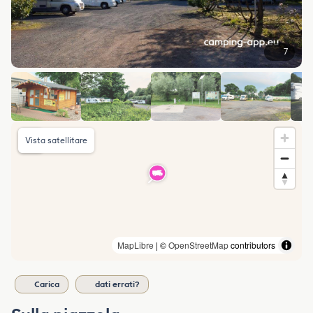
7
Vista satellitare
MapLibre
| ©
OpenStreetMap
contributors
Carica
dati errati?