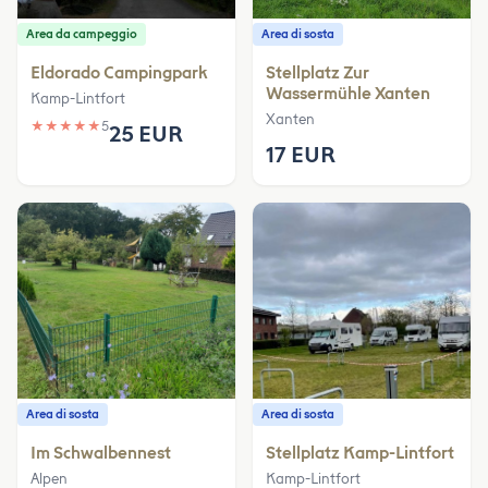
Area da campeggio
Area di sosta
Eldorado Campingpark
Stellplatz Zur
Wassermühle Xanten
Kamp-Lintfort
Xanten
★
★
★
★
★
5
25 EUR
17 EUR
Area di sosta
Area di sosta
Im Schwalbennest
Stellplatz Kamp-Lintfort
Alpen
Kamp-Lintfort