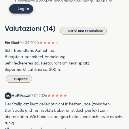
Coordinate e contatti sono disponibili per gli utenti Pro.
Log in
Valutazioni (14)
Scrivi una recensione
Ein Gast
04.04.2026
★
★
★
★
★
Sehr freundliche Aufnahme.
Klappte super mit tel. Anmeldung.
Sehr leckereres ital. Restaurant am Tennisplatz.
Supermarkt Luftlinie ca. 300m.
Rispondi
HoKiFo
07.01.2026
★
★
★
★
★
HO
Der Stellplatz liegt vielleicht nicht in bester Lage (zwischen
Dorfstraße und Tennisplatz), aber er ist doch perfekt zum
übernachten. Wir haben super geschlafen und nachts war es sehr
ruhig.