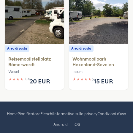
Area di sosta
Area di sosta
Reisemobilstellplatz
Wohnmobilpark
Römerwardt
Hexenland-Sevelen
Wesel
Issum
★
★
★
★
★
4
★
★
★
★
★
5
20 EUR
15 EUR
Home
Pianificatore
Elenchi
Informativa sulla privacy
Condizioni d'uso
Android
iOS