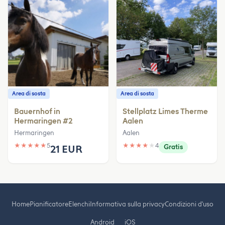
Area di sosta
Area di sosta
Bauernhof in
Stellplatz Limes Therme
Hermaringen #2
Aalen
Hermaringen
Aalen
★
★
★
★
★
5
★
★
★
★
★
4
21 EUR
Gratis
Home
Pianificatore
Elenchi
Informativa sulla privacy
Condizioni d'uso
Android
iOS