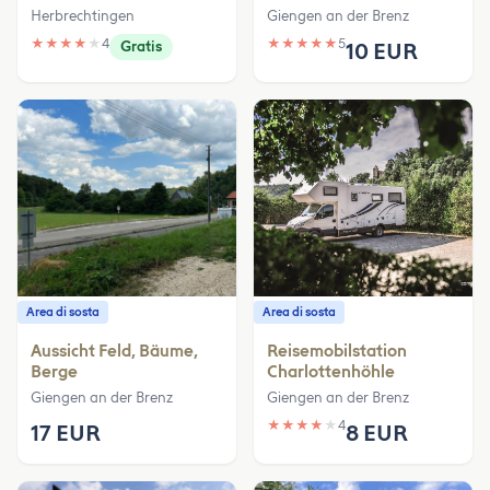
Herbrechtingen
Giengen an der Brenz
★
★
★
★
★
4
★
★
★
★
★
5
Gratis
10 EUR
Area di sosta
Area di sosta
Aussicht Feld, Bäume,
Reisemobilstation
Berge
Charlottenhöhle
Giengen an der Brenz
Giengen an der Brenz
★
★
★
★
★
4
17 EUR
8 EUR