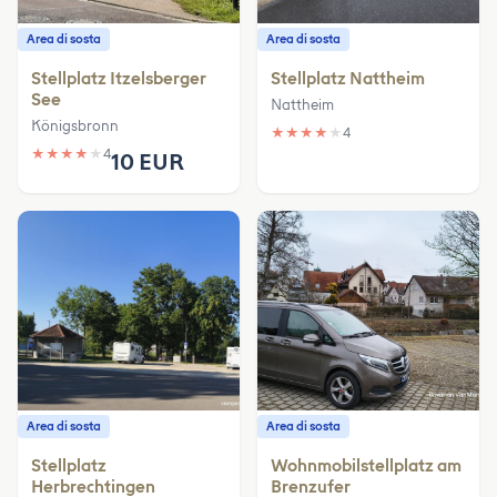
Area di sosta
Area di sosta
Stellplatz Itzelsberger
Stellplatz Nattheim
See
Nattheim
Königsbronn
★
★
★
★
★
4
★
★
★
★
★
4
10 EUR
Area di sosta
Area di sosta
Stellplatz
Wohnmobilstellplatz am
Herbrechtingen
Brenzufer