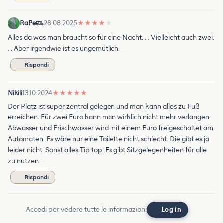
RaPe
28.08.2025
★
★
★
★
★
Alles da was man braucht so für eine Nacht. . . Vielleicht auch zwei.
. . Aber irgendwie ist es ungemütlich.
Rispondi
Nikili
13.10.2024
★
★
★
★
★
Der Platz ist super zentral gelegen und man kann alles zu Fuß
erreichen. Für zwei Euro kann man wirklich nicht mehr verlangen.
Abwasser und Frischwasser wird mit einem Euro freigeschaltet am
Automaten. Es wäre nur eine Toilette nicht schlecht. Die gibt es ja
leider nicht. Sonst alles Tip top. Es gibt Sitzgelegenheiten für alle
zu nutzen.
Rispondi
Accedi per vedere tutte le informazioni
Log in