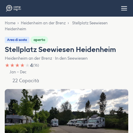
Home
›
Heidenheim an der Brenz
›
Stellplatz Seewiesen
Heidenheim
aperto
Area di sosta
Stellplatz Seewiesen Heidenheim
Heidenheim an der Brenz · In den Seewiesen
★
★
★
★
★
4
(16)
Jan – Dec
22 Capacità