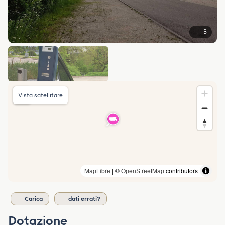
3
Vista satellitare
MapLibre
| ©
OpenStreetMap
contributors
Carica
dati errati?
Dotazione