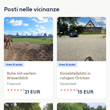
Posti nelle vicinanze
Area di sosta
Area di sosta
Ruhe mit weitem
Einzelstellplatz in
Wiesenblick
ruhigem Örtchen
Freienwill
Sieverstedt
★
★
★
★
★
5
★
★
★
★
★
5
21 EUR
15 EUR