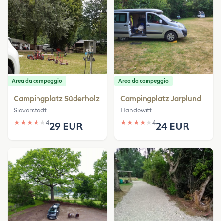
Area da campeggio
Area da campeggio
Campingplatz Süderholz
Campingplatz Jarplund
Sieverstedt
Handewitt
★
★
★
★
★
4
★
★
★
★
★
4
29 EUR
24 EUR