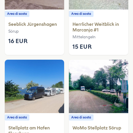
Area di sosta
Area di sosta
Seeblick Jürgenshagen
Herrlicher Weitblick in
Marcanja #1
Sörup
Mittelangeln
16 EUR
15 EUR
Area di sosta
Area di sosta
Stellplatz am Hafen
WoMo Stellplatz Sörup