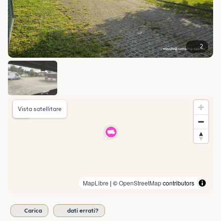
2
Vista satellitare
MapLibre
| ©
OpenStreetMap
contributors
Carica
dati errati?