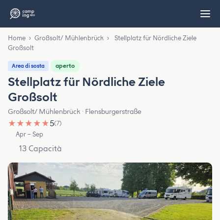
Home
›
Großsolt/ Mühlenbrück
›
Stellplatz für Nördliche Ziele
Großsolt
aperto
Area di sosta
Stellplatz für Nördliche Ziele
Großsolt
Großsolt/ Mühlenbrück · Flensburgerstraße
★
★
★
★
★
5
(7)
Apr – Sep
13 Capacità