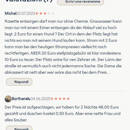
Scrivi una recensione
Michel
20.07.2023
★
★
★
★
★
Kasette entsorgen darf man nur ohne Chemie. Grauwasser kann
man nur mit einem Eimer entsorgen da der Ablauf viel zu hoch
liegt. 2 Euro für einen Hund ? Der Ort in dem der Platz liegt hat
nichts wo man mit seinem Hund laufen kann. Strom mit 2 Euro
kann man bei den heutigen Strompreisen vielleicht noch
rechtfertigen. ABER 20 Euro stellplatzgebühr ist klar mindestens
10 Euro zu teuer. Der Platz wäre für nen Zehner ok. Der Lärm der
straße ist vermutlich auch nicht jedermanns Sache. Die Dame die
abkassiert ist nett aber wer wäre das nicht bei dem Preis. . .
Rispondi
Barthen
04.06.2023
★
★
★
★
★
Der Preis ist aufgeschlagen, wir haben für 2 Nächte 48,00 Euro
gezahlt und duschen kostet 0,50 Euro. Aber eine nette Frau und
alles Sauber.
Rispondi