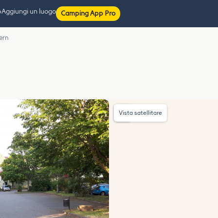
p
Aggiungi un luogo
Camping App Pro
ern
Vista satellitare