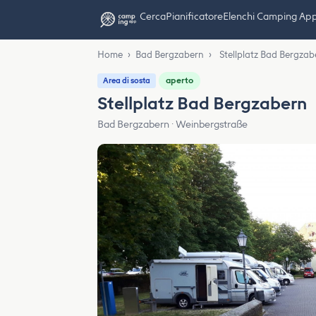
Cerca
Pianificatore
Elenchi Camping Ap
Home
›
Bad Bergzabern
›
Stellplatz Bad Bergzab
aperto
Area di sosta
Stellplatz Bad Bergzabern
Bad Bergzabern · Weinbergstraße