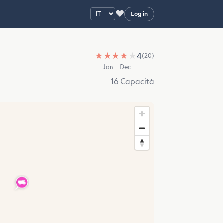
♥
Log in
★
★
★
★
★
4
(20)
Jan – Dec
16 Capacità