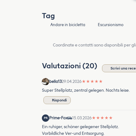
Tag
Andare in bicicletta
Escursionismo
Coordinate e contatti sono disponibili per gli
Valutazioni (20)
Scrivi una rec
bella13
29.04.2026
★
★
★
★
★
Super Stellplatz, zentral gelegen. Nachts leise.
Rispondi
Prime-Fox
15.03.2026
★
★
★
★
★
PR
Ein ruhiger, schöner gelegener Stellplatz.
Vorbildliche Ver-und Entsorgung.