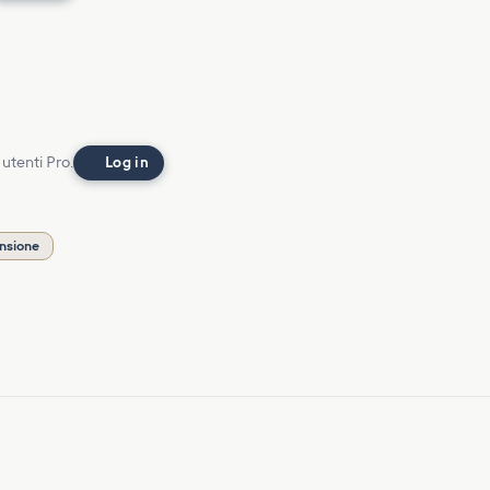
 utenti Pro.
Log in
ensione