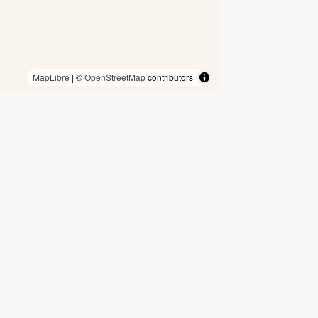
MapLibre
| ©
OpenStreetMap
contributors