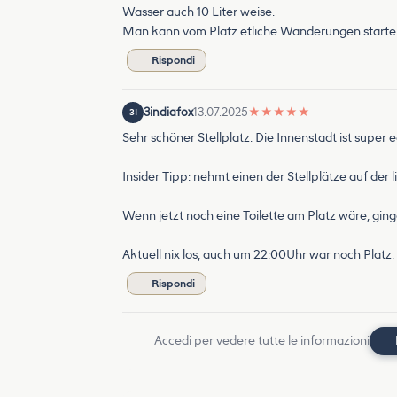
Wasser auch 10 Liter weise.
Man kann vom Platz etliche Wanderungen starte
Rispondi
3indiafox
13.07.2025
★
★
★
★
★
3I
Sehr schöner Stellplatz. Die Innenstadt ist supe
Insider Tipp: nehmt einen der Stellplätze auf de
Wenn jetzt noch eine Toilette am Platz wäre, ginge
Aktuell nix los, auch um 22:00Uhr war noch Platz.
Rispondi
Accedi per vedere tutte le informazioni