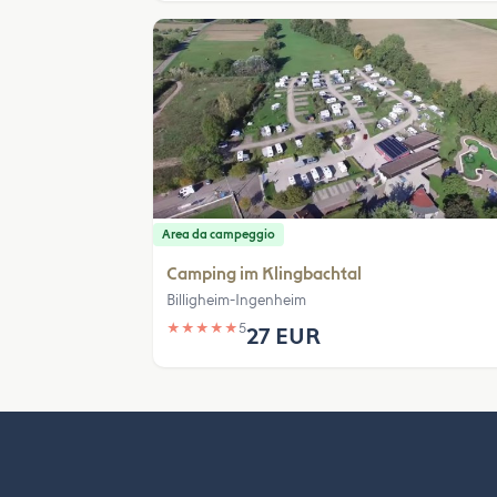
Area da campeggio
Camping im Klingbachtal
Billigheim-Ingenheim
★
★
★
★
★
5
27 EUR