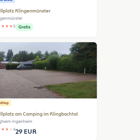
llplatz Klingenmünster
ngenmünster
★
★
★
★
5
Gratis
kStop
llplatz am Camping im Klingbachtal
ligheim-Ingenheim
★
★
★
★
4
29 EUR