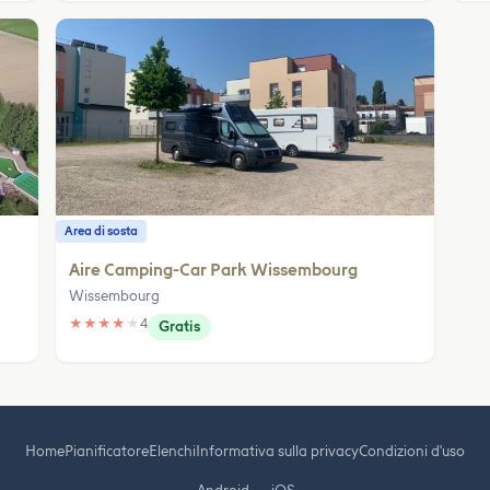
Area di sosta
Aire Camping-Car Park Wissembourg
Wissembourg
★
★
★
★
★
4
Gratis
Home
Pianificatore
Elenchi
Informativa sulla privacy
Condizioni d'uso