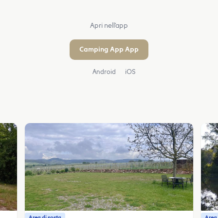
Apri nell'app
Camping App App
Android
iOS
Area di sosta
Area 