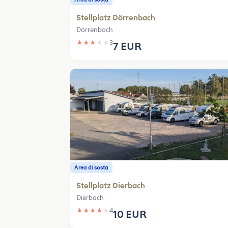
Stellplatz Dörrenbach
Dörrenbach
★
★
★
★
★
3
7 EUR
Area di sosta
Stellplatz Dierbach
Dierbach
★
★
★
★
★
4
10 EUR