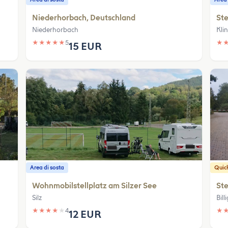
Niederhorbach, Deutschland
Ste
Niederhorbach
Kli
★
★
★
★
★
5
★
15 EUR
Area di sosta
Quic
Wohnmobilstellplatz am Silzer See
Ste
Silz
Bil
★
★
★
★
★
4
★
12 EUR