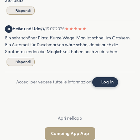
Stellplatz.
Rispondi
Heike und Udo
19.07.2025
★
★
★
★
★
HE
Ein sehr schöner Platz. Kurze Wege. Man ist schnell im Ortskern.
Ein Automat für Duschmarken wäre schön, damit auch die
Spätanreisenden die Möglichkeit haben noch zu duschen.
Rispondi
Accedi per vedere tutte le informazioni
Log in
Apri nell'app
Camping App App