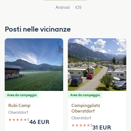
Android
iOS
Posti nelle vicinanze
Area da campeggio
Area da campeggio
Rubi Camp
Campingplatz
Oberstdorf
Oberstdorf
Oberstdorf
★
★
★
★
★
5
46 EUR
★
★
★
★
★
5
31 EUR