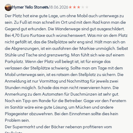
Hymer Yello Stone
18.06.2026
★
★
★
★
★
Der Platz hat eine gute Lage, um ohne Mobil auch unterwegs zu
sein. Zu Fuß ist man schnell im Ort und mit dem Rad kann man die
Gegend gut erkunden. Die Wanderwege sind gut ausgeschildert.
Bei 4,70 Euro Kurtaxe auch wünschenswert. Was mir an dem Platz
nicht gefällt ist, das die Stellplätze sehr eng sind. Hält man sich an
die Abgrenzungen, ist ein ausfahren der Markise unmöglich. Selbst
Stühle und Tische sind grenzwertig. Man fühlt sich wie auf einem
Parkplatz. Wenn der Platz voll belegt ist, ist für einige das
verlassen der Stellplätze schwierig. Sollte man am Tage mit dem
Mobil unterwegs sein, ist es ratsam den Stellplatz zu sichern. Die
Anmeldung ist nur Vormittag und Nachmittag für jeweils zwei
Stunden möglich. Schade das man nicht reservieren kann. Die
Anmerkung zu dem Automaten für Duschmünzen ist sehr gut.
Noch ein Tipp am Rande für die Betreiber. Gage vor den Fenstern
im Sanitär wäre eine gute Lösung, um Mücken und andere
Plagegeister abzuwehren. Bei den Einnahmen sollte dies kein
Problem sein.
Der Supermarkt und der Bäcker nebenan profitieren vom