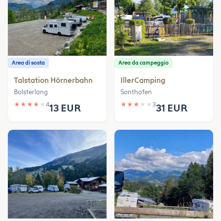
Area di sosta
Area da campeggio
Talstation Hörnerbahn
IllerCamping
Bolsterlang
Sonthofen
★
★
★
★
★
4
★
★
★
★
★
3
13 EUR
31 EUR