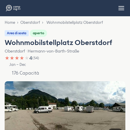
Home
›
Oberstdorf
›
Wohnmobilstellplatz Oberstdorf
aperto
Area di sosta
Wohnmobilstellplatz Oberstdorf
Oberstdorf · Hermann-von-Barth-Straße
★
★
★
★
★
4
(54)
Jan – Dec
176 Capacità