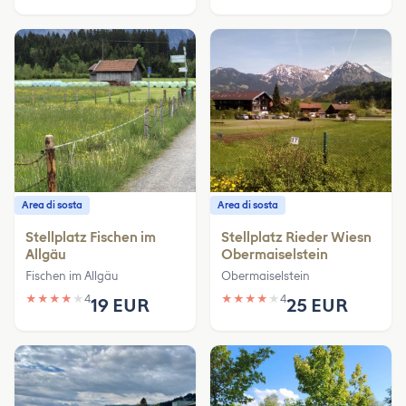
Area di sosta
Area di sosta
Stellplatz Fischen im
Stellplatz Rieder Wiesn
Allgäu
Obermaiselstein
Fischen im Allgäu
Obermaiselstein
★
★
★
★
★
4
★
★
★
★
★
4
19 EUR
25 EUR