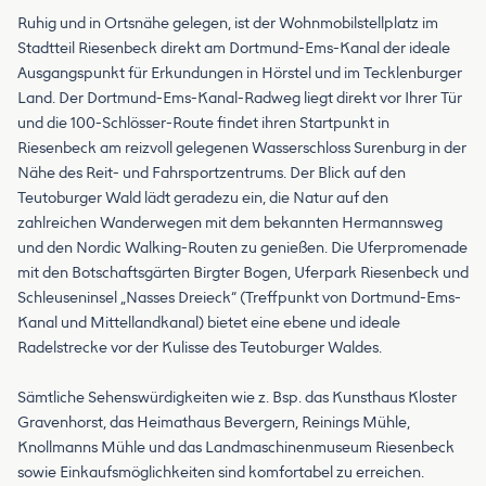
Ruhig und in Ortsnähe gelegen, ist der Wohnmobilstellplatz im
Stadtteil Riesenbeck direkt am Dortmund-Ems-Kanal der ideale
Ausgangspunkt für Erkundungen in Hörstel und im Tecklenburger
Land. Der Dortmund-Ems-Kanal-Radweg liegt direkt vor Ihrer Tür
und die 100-Schlösser-Route findet ihren Startpunkt in
Riesenbeck am reizvoll gelegenen Wasserschloss Surenburg in der
Nähe des Reit- und Fahrsportzentrums. Der Blick auf den
Teutoburger Wald lädt geradezu ein, die Natur auf den
zahlreichen Wanderwegen mit dem bekannten Hermannsweg
und den Nordic Walking-Routen zu genießen. Die Uferpromenade
mit den Botschaftsgärten Birgter Bogen, Uferpark Riesenbeck und
Schleuseninsel „Nasses Dreieck“ (Treffpunkt von Dortmund-Ems-
Kanal und Mittellandkanal) bietet eine ebene und ideale
Radelstrecke vor der Kulisse des Teutoburger Waldes.
Sämtliche Sehenswürdigkeiten wie z. Bsp. das Kunsthaus Kloster
Gravenhorst, das Heimathaus Bevergern, Reinings Mühle,
Knollmanns Mühle und das Landmaschinenmuseum Riesenbeck
sowie Einkaufsmöglichkeiten sind komfortabel zu erreichen.