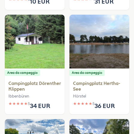
10 EUR
31 EUR
Area da campeggio
Area da campeggio
Campingplatz Dörenther
Campingplatz Hertha-
Klippen
See
Ibbenbüren
Hörstel
★
★
★
★
★
5
★
★
★
★
★
5
34 EUR
36 EUR