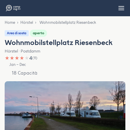
Home
›
Hörstel
›
Wohnmobilstellplatz Riesenbeck
aperto
Area di sosta
Wohnmobilstellplatz Riesenbeck
Hörstel · Postdamm
★
★
★
★
★
4
(11)
Jan – Dec
18 Capacità