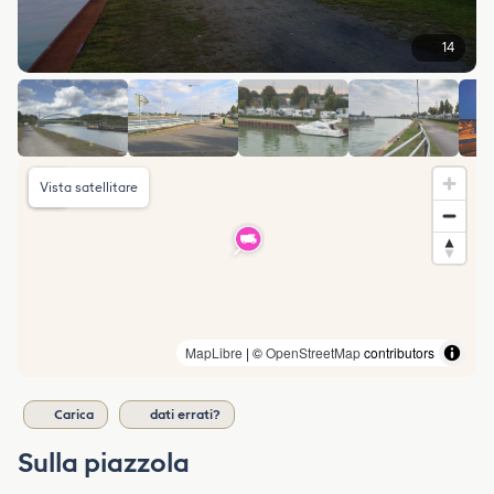
14
Vista satellitare
MapLibre
| ©
OpenStreetMap
contributors
Carica
dati errati?
Sulla piazzola