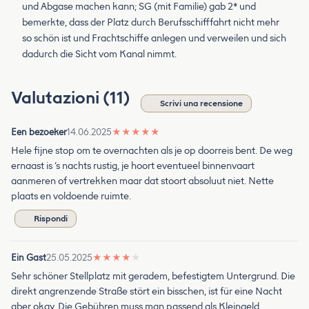
und Abgase machen kann; SG (mit Familie) gab 2* und
bemerkte, dass der Platz durch Berufsschifffahrt nicht mehr
so schön ist und Frachtschiffe anlegen und verweilen und sich
dadurch die Sicht vom Kanal nimmt.
Valutazioni (11)
Scrivi una recensione
Een bezoeker
14.06.2025
★
★
★
★
★
Hele fijne stop om te overnachten als je op doorreis bent. De weg
ernaast is ‘s nachts rustig, je hoort eventueel binnenvaart
aanmeren of vertrekken maar dat stoort absoluut niet. Nette
plaats en voldoende ruimte.
Rispondi
Ein Gast
25.05.2025
★
★
★
★
★
Sehr schöner Stellplatz mit geradem, befestigtem Untergrund. Die
direkt angrenzende Straße stört ein bisschen, ist für eine Nacht
aber okay. Die Gebühren muss man passend als Kleingeld