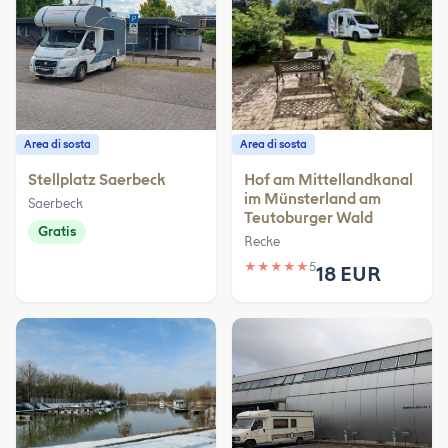
Area di sosta
Area di sosta
Stellplatz Saerbeck
Hof am Mittellandkanal
im Münsterland am
Saerbeck
Teutoburger Wald
Gratis
Recke
★
★
★
★
★
5
18 EUR