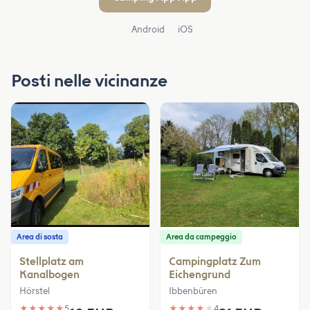
Android
iOS
Posti nelle vicinanze
Area di sosta
Area da campeggio
Stellplatz am
Campingplatz Zum
Kanalbogen
Eichengrund
Hörstel
Ibbenbüren
★
★
★
★
★
5
★
★
★
★
★
4