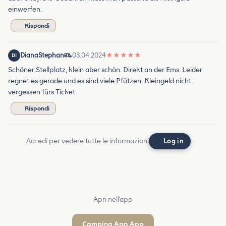
einwerfen.
Rispondi
DianaStephan
03.04.2024
★
★
★
★
★
DI
Schöner Stellplatz, klein aber schön. Direkt an der Ems. Leider
regnet es gerade und es sind viele Pfützen. Kleingeld nicht
vergessen fürs Ticket
Rispondi
Accedi per vedere tutte le informazioni
Log in
Apri nell'app
Camping App App