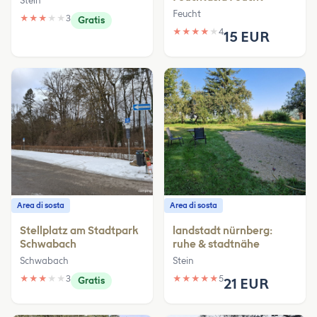
Stein
Feucht
★
★
★
★
★
3
Gratis
★
★
★
★
★
4
15 EUR
Area di sosta
Area di sosta
Stellplatz am Stadtpark
landstadt nürnberg:
Schwabach
ruhe & stadtnähe
Schwabach
Stein
★
★
★
★
★
3
★
★
★
★
★
5
Gratis
21 EUR