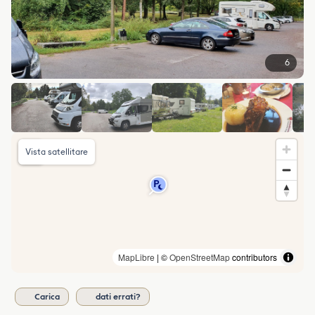
6
Vista satellitare
MapLibre
| ©
OpenStreetMap
contributors
Carica
dati errati?