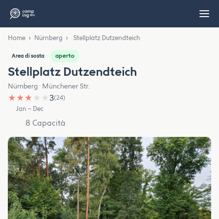
Home
›
Nürnberg
›
Stellplatz Dutzendteich
aperto
Area di sosta
Stellplatz Dutzendteich
Nürnberg · Münchener Str.
★
★
★
★
★
3
(24)
Jan – Dec
8 Capacità