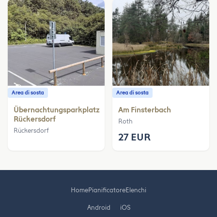
Area di sosta
Area di sosta
Übernachtungsparkplatz
Am Finsterbach
Rückersdorf
Roth
Rückersdorf
27 EUR
Home
Pianificatore
Elenchi
Android
iOS