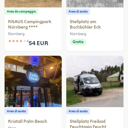
Area da campeggio
Area di sosta
KNAUS Campingpark
Stellplatz am
Nürnberg ****
Buchbühler Eck
Nürnberg
Nürnberg
★
★
★
★
★
4
54 EUR
Gratis
Area di sosta
Area di sosta
Kristall Palm Beach
Stellplatz Freibad
Feuchtasia Feucht