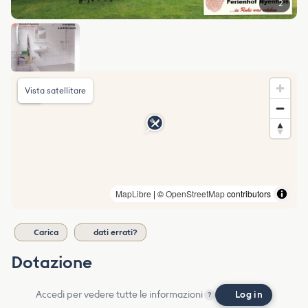
2
Vista satellitare
MapLibre
| ©
OpenStreetMap
contributors
Carica
dati errati?
Dotazione
Accedi per vedere tutte le informazioni
Log in
?