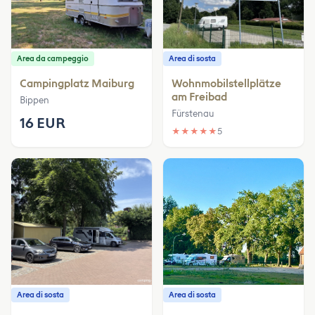
Area da campeggio
Area di sosta
Campingplatz Maiburg
Wohnmobilstellplätze
am Freibad
Bippen
Fürstenau
16 EUR
★
★
★
★
★
5
Area di sosta
Area di sosta