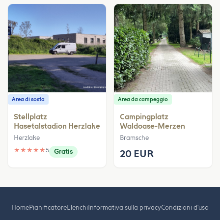
Area di sosta
Area da campeggio
Stellplatz
Campingplatz
Hasetalstadion Herzlake
Waldoase-Merzen
Herzlake
Bramsche
★
★
★
★
★
5
Gratis
20 EUR
Home
Pianificatore
Elenchi
Informativa sulla privacy
Condizioni d'uso