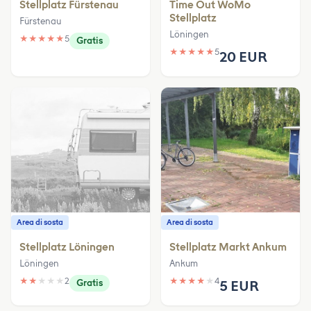
Stellplatz Fürstenau
Time Out WoMo
Stellplatz
Fürstenau
Löningen
★
★
★
★
★
5
Gratis
★
★
★
★
★
5
20 EUR
Area di sosta
Area di sosta
Stellplatz Löningen
Stellplatz Markt Ankum
Löningen
Ankum
★
★
★
★
★
2
★
★
★
★
★
4
Gratis
5 EUR