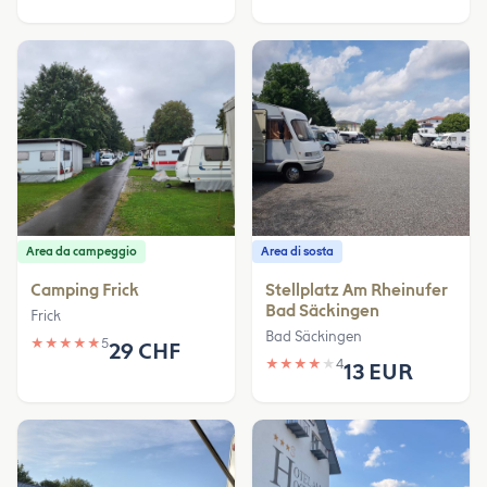
Area da campeggio
Area di sosta
Camping Frick
Stellplatz Am Rheinufer
Bad Säckingen
Frick
Bad Säckingen
★
★
★
★
★
5
29 CHF
★
★
★
★
★
4
13 EUR