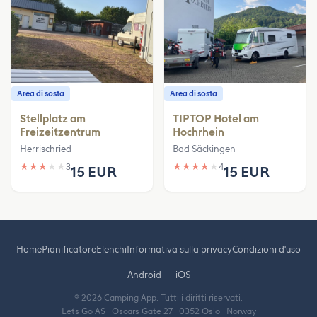
Area di sosta
Area di sosta
Stellplatz am
TIPTOP Hotel am
Freizeitzentrum
Hochrhein
Herrischried
Bad Säckingen
★
★
★
★
★
3
★
★
★
★
★
4
15 EUR
15 EUR
Home
Pianificatore
Elenchi
Informativa sulla privacy
Condizioni d'uso
Android
iOS
© 2026 Camping App. Tutti i diritti riservati.
Lets Go AS · Oscars Gate 27 · 0352 Oslo · Norway