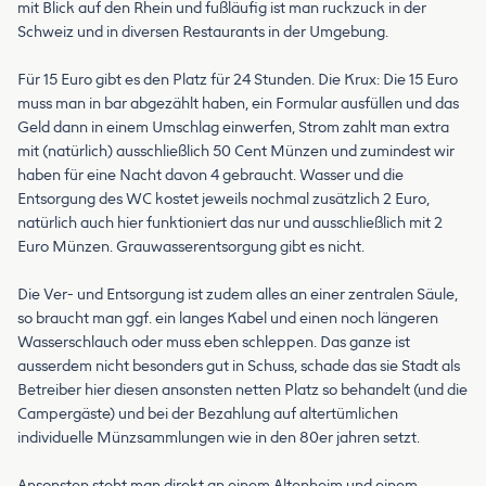
mit Blick auf den Rhein und fußläufig ist man ruckzuck in der
Schweiz und in diversen Restaurants in der Umgebung.
Für 15 Euro gibt es den Platz für 24 Stunden. Die Krux: Die 15 Euro
muss man in bar abgezählt haben, ein Formular ausfüllen und das
Geld dann in einem Umschlag einwerfen, Strom zahlt man extra
mit (natürlich) ausschließlich 50 Cent Münzen und zumindest wir
haben für eine Nacht davon 4 gebraucht. Wasser und die
Entsorgung des WC kostet jeweils nochmal zusätzlich 2 Euro,
natürlich auch hier funktioniert das nur und ausschließlich mit 2
Euro Münzen. Grauwasserentsorgung gibt es nicht.
Die Ver- und Entsorgung ist zudem alles an einer zentralen Säule,
so braucht man ggf. ein langes Kabel und einen noch längeren
Wasserschlauch oder muss eben schleppen. Das ganze ist
ausserdem nicht besonders gut in Schuss, schade das sie Stadt als
Betreiber hier diesen ansonsten netten Platz so behandelt (und die
Campergäste) und bei der Bezahlung auf altertümlichen
individuelle Münzsammlungen wie in den 80er jahren setzt.
Ansonsten steht man direkt an einem Altenheim und einem