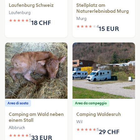
Laufenburg Schweiz
Stellplatz am
Naturerlebnisbad Murg
Laufenburg
Murg
★
★
★
★
★
5
18 CHF
★
★
★
★
★
4
15 EUR
Area di sosta
Area da campeggio
Camping am Wald neben
Camping Waldesruh
einem Stall
Wil
Albbruck
★
★
★
★
★
5
29 CHF
★
★
★
★
★
5
33 EUR