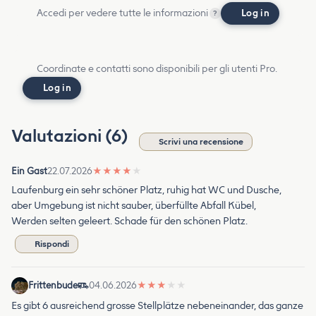
Accedi per vedere tutte le informazioni
Log in
?
Coordinate e contatti sono disponibili per gli utenti Pro.
Log in
Valutazioni (6)
Scrivi una recensione
Ein Gast
22.07.2026
★
★
★
★
★
Laufenburg ein sehr schöner Platz, ruhig hat WC und Dusche,
aber Umgebung ist nicht sauber, überfüllte Abfall Kübel,
Werden selten geleert. Schade für den schönen Platz.
Rispondi
Frittenbude
04.06.2026
★
★
★
★
★
Es gibt 6 ausreichend grosse Stellplätze nebeneinander, das ganze