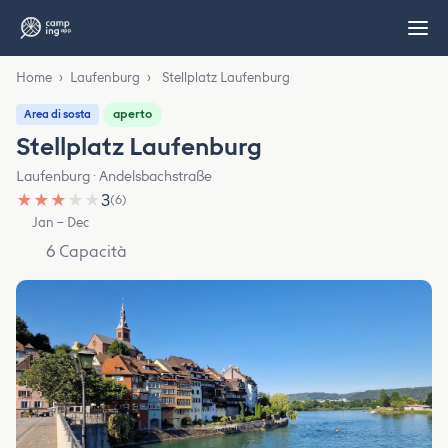
Home
›
Laufenburg
›
Stellplatz Laufenburg
aperto
Area di sosta
Stellplatz Laufenburg
Laufenburg · Andelsbachstraße
★
★
★
★
★
3
(6)
Jan – Dec
6 Capacità