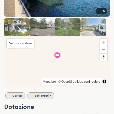
5
Vista satellitare
MapLibre
| ©
OpenStreetMap
contributors
Carica
dati errati?
Dotazione