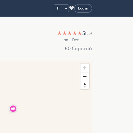
♥
Log in
★
★
★
★
★
5
(35)
Jan – Dec
80 Capacità