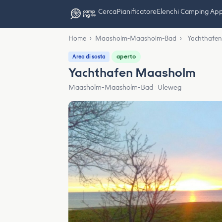
Cerca
Pianificatore
Elenchi Camping Ap
Home
›
Maasholm-Maasholm-Bad
›
Yachthafe
aperto
Area di sosta
Yachthafen Maasholm
Maasholm-Maasholm-Bad · Uleweg