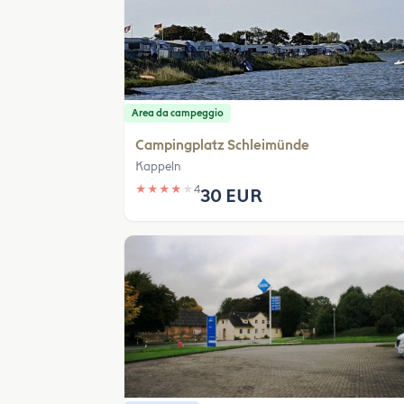
Area da campeggio
Campingplatz Schleimünde
Kappeln
★
★
★
★
★
4
30 EUR