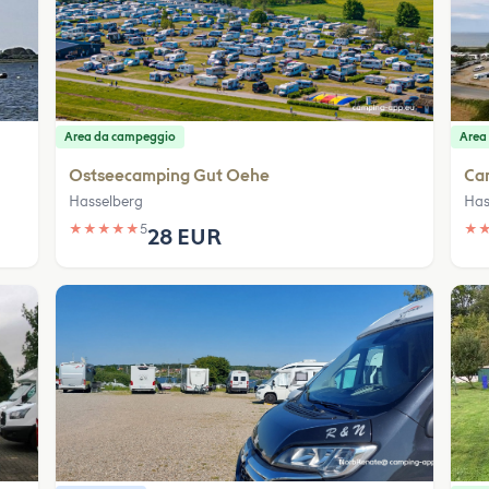
Area da campeggio
Area
Ostseecamping Gut Oehe
Ca
Hasselberg
Has
★
★
★
★
★
5
★
28 EUR