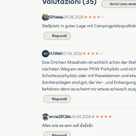
Valutazioni (35)
Scrivi una rece
SiHei
04.08.2026
★
★
★
★
★
Stellplatz in guter Lage mit Campingplatzqualität
Rispondi
HJWeh
15.06.2026
★
★
★
★
★
HJ
Das Örtchen Maasholm ist wirklich schön der Stel
nächsten Weg ein reiner PKW Parkplatz und nicht T
Schotterparkplatz oder mit Kieselsteinen und et
Sanitäranlagen sind gut, die Ver-, und Entsorgun
befahren denn es scheint mir etwas schwach ausg
Rispondi
ernie2812
16.04.2026
★
★
★
★
★
Alles wie es sein soll 👍👍👍
Rispondi