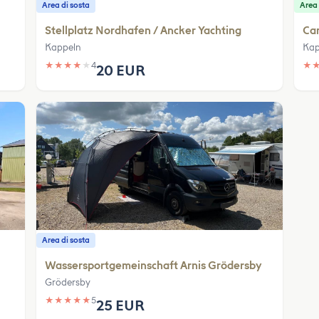
Area di sosta
Area
Stellplatz Nordhafen / Ancker Yachting
Ca
Kappeln
Kap
★
★
★
★
★
4
★
20 EUR
Area di sosta
Wassersportgemeinschaft Arnis Grödersby
Grödersby
★
★
★
★
★
5
25 EUR