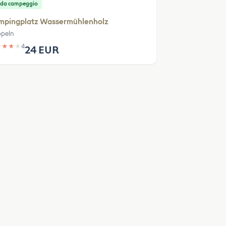
 da campeggio
mpingplatz Wassermühlenholz
peln
★
★
★
★
4
24 EUR