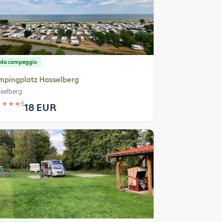
 da campeggio
mpingplatz Hasselberg
selberg
★
★
★
★
5
18 EUR