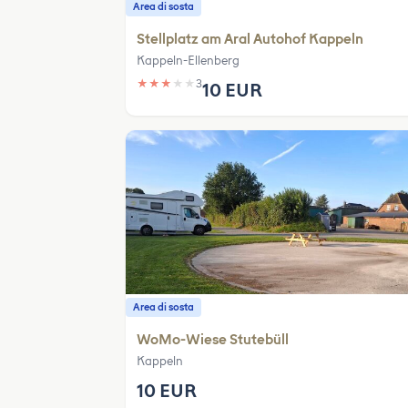
Area di sosta
Stellplatz am Aral Autohof Kappeln
Kappeln-Ellenberg
★
★
★
★
★
3
10 EUR
Area di sosta
WoMo-Wiese Stutebüll
Kappeln
10 EUR