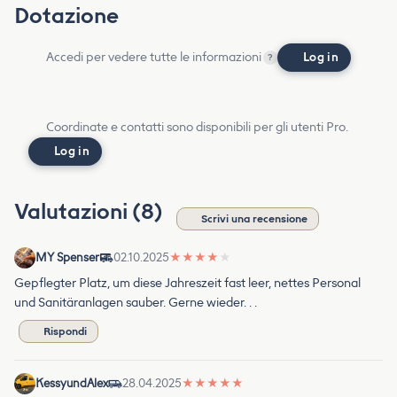
Dotazione
Accedi per vedere tutte le informazioni
Log in
?
Coordinate e contatti sono disponibili per gli utenti Pro.
Log in
Valutazioni (8)
Scrivi una recensione
MY Spenser
02.10.2025
★
★
★
★
★
Gepflegter Platz, um diese Jahreszeit fast leer, nettes Personal
und Sanitäranlagen sauber. Gerne wieder. . .
Rispondi
KessyundAlex
28.04.2025
★
★
★
★
★