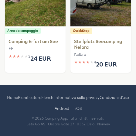
Area da campeggio
QuickStop
Camping Erfurt am See
Stellplatz Seecamping
Kelbra
EF
Kelbra
★
★
★
★
★
3
24 EUR
★
★
★
★
★
4
20 EUR
Home
Pianificatore
Elenchi
Informativa sulla privacy
Condizioni d'uso
Android
iOS
© 2026 Camping App. Tutti i diritti riservati.
Lets Go AS · Oscars Gate 27 · 0352 Oslo · Norway