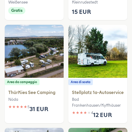
Weißensee
Kleinrudestedt
Gratis
15 EUR
Area da campeggio
Area di sosta
ThürKies See Camping
Stellplatz 1a-Autoservice
Nöda
Bad
Frankenhausen/Kyffhäuser
★
★
★
★
★
5
31 EUR
★
★
★
★
★
4
12 EUR