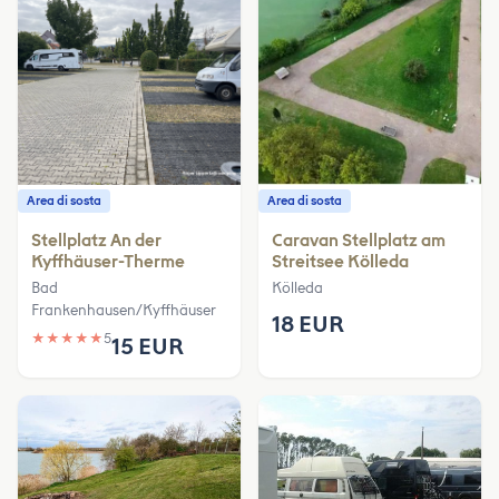
Area di sosta
Area di sosta
Stellplatz An der
Caravan Stellplatz am
Kyffhäuser-Therme
Streitsee Kölleda
Bad
Kölleda
Frankenhausen/Kyffhäuser
18 EUR
★
★
★
★
★
5
15 EUR