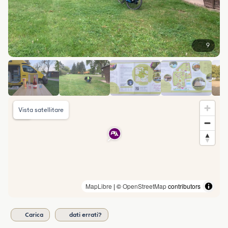
9
Vista satellitare
MapLibre
| ©
OpenStreetMap
contributors
Carica
dati errati?