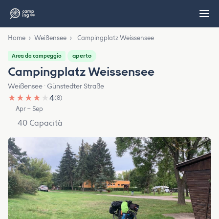
Home
›
Weißensee
›
Campingplatz Weissensee
aperto
Area da campeggio
Campingplatz Weissensee
Weißensee · Günstedter Straße
★
★
★
★
★
4
(8)
Apr – Sep
40 Capacità