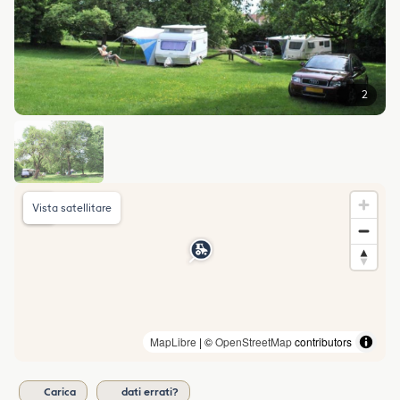
2
Vista satellitare
MapLibre
| ©
OpenStreetMap
contributors
Carica
dati errati?