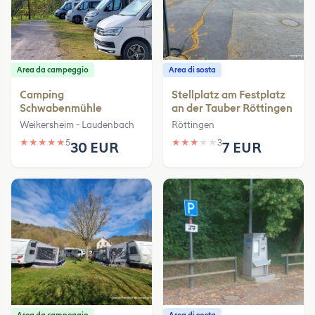
Area da campeggio
Area di sosta
Camping
Stellplatz am Festplatz
Schwabenmühle
an der Tauber Röttingen
Weikersheim - Laudenbach
Röttingen
★
★
★
★
★
5
★
★
★
★
★
3
30 EUR
7 EUR