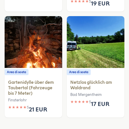
★
★
★
★
★
5
19 EUR
Area di sosta
Area di sosta
Gartenidylle über dem
Netzlos glücklich am
Taubertal (Fahrzeuge
Waldrand
bis 7 Meter)
Bad Mergentheim
Finsterlohr
★
★
★
★
★
5
17 EUR
★
★
★
★
★
5
21 EUR