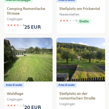
Area da campeggio
Area di sosta
Camping Romantische
Stellplatz am Frickental
Strasse
Niederstetten
Creglingen
★
★
★
★
★
3
Gratis
★
★
★
★
★
4
25 EUR
Area di sosta
Area di sosta
Waldlage
Stellplatz an der
romantischen Straße
Creglingen
Creglingen
★
★
★
★
★
3
20 EUR