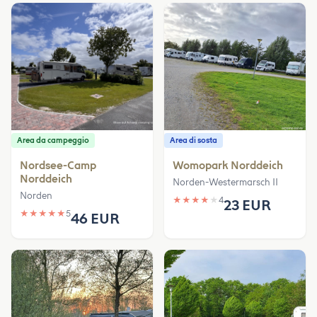
Area da campeggio
Area di sosta
Nordsee-Camp
Womopark Norddeich
Norddeich
Norden-Westermarsch II
Norden
★
★
★
★
★
4
23 EUR
★
★
★
★
★
5
46 EUR