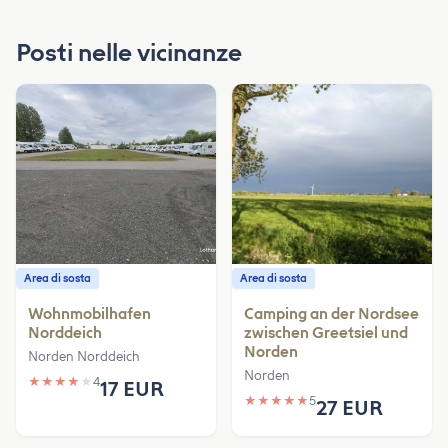
Posti nelle vicinanze
Area di sosta
Area di sosta
Wohnmobilhafen
Camping an der Nordsee
Norddeich
zwischen Greetsiel und
Norden
Norden Norddeich
Norden
★
★
★
★
★
4
17 EUR
★
★
★
★
★
5
27 EUR