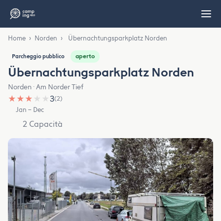
Home
›
Norden
›
Übernachtungsparkplatz Norden
aperto
Parcheggio pubblico
Übernachtungsparkplatz Norden
Norden · Am Norder Tief
★
★
★
★
★
3
(2)
Jan – Dec
2 Capacità