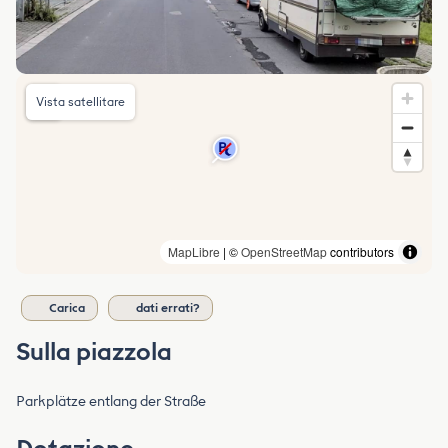
Vista satellitare
MapLibre
| ©
OpenStreetMap
contributors
Carica
dati errati?
Sulla piazzola
Parkplätze entlang der Straße