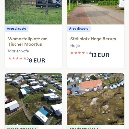
Area di sosta
Area di sosta
Womostellplatz am
Stellplatz Hage Berum
Tjücher Moortun
Hage
Marienhafe
★
★
★
★
★
4
12 EUR
★
★
★
★
★
5
8 EUR