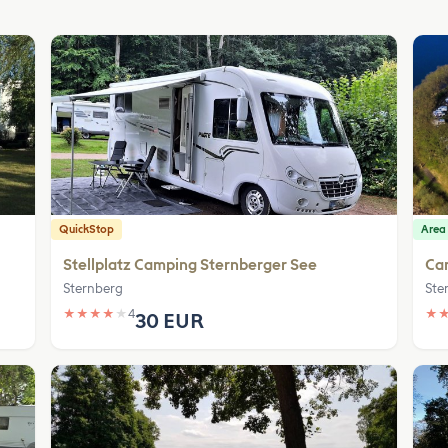
QuickStop
Area
Stellplatz Camping Sternberger See
Ca
Sternberg
Ste
★
★
★
★
★
4
★
30 EUR