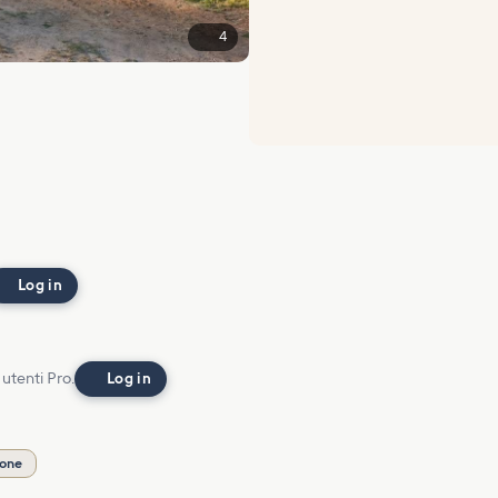
4
Log in
 utenti Pro.
Log in
ione