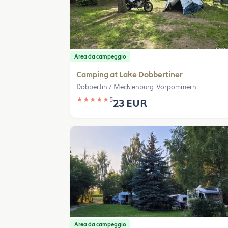
Area da campeggio
Camping at Lake Dobbertiner
Dobbertin / Mecklenburg-Vorpommern
★
★
★
★
★
5
23 EUR
Area da campeggio