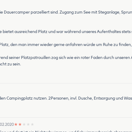
die Dauercamper parzelliert sind. Zugang zum See mit Steganlage, Sp
 bietet ausreichend Platz und war während unseres Aufenthaltes stets
Platz, den man immer wieder gerne anfahren würde um Ruhe zu finden, 
d seiner Platzpatrouillen zog sich wie ein roter Faden durch unseren 
ht zu sein.
 den Campingplatz nutzen. 2Personen, invl. Dusche, Entsorgung und Was
.02.2020
★
★
★
★
★