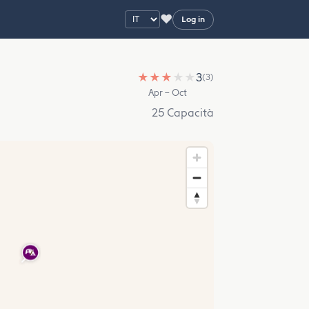
♥
Log in
★
★
★
★
★
3
(3)
Apr – Oct
25 Capacità