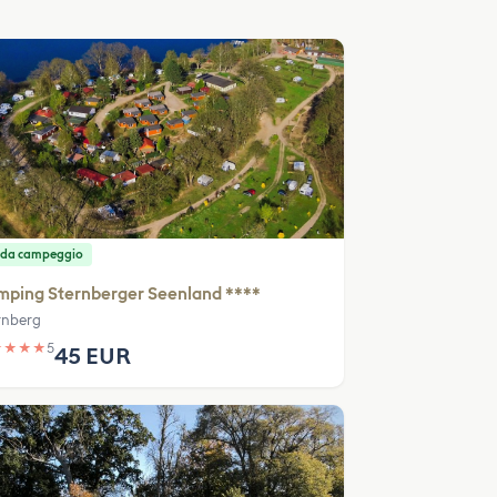
 da campeggio
mping Sternberger Seenland ****
rnberg
★
★
★
★
5
45 EUR