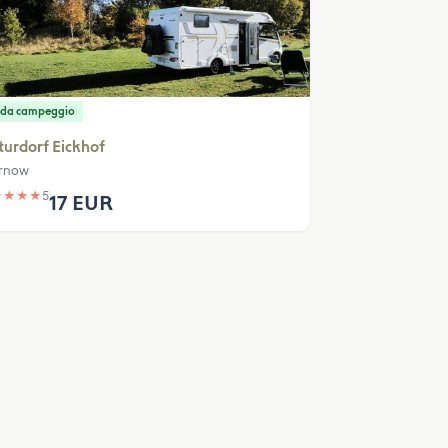
 da campeggio
urdorf Eickhof
rnow
★
★
★
★
5
17 EUR