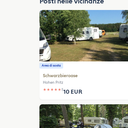
Posti nelle vicinanze
Area di sosta
Schwarzbieroase
Hohen Pritz
★
★
★
★
★
5
10 EUR