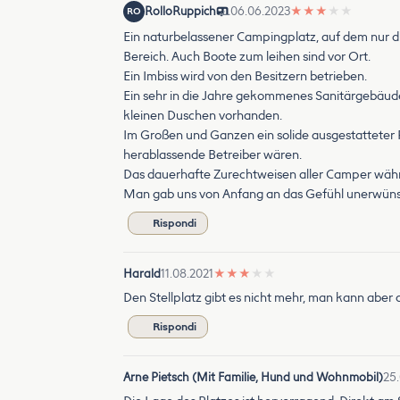
RolloRuppich
06.06.2023
★
★
★
★
★
RO
Ein naturbelassener Campingplatz, auf dem nur 
Bereich. Auch Boote zum leihen sind vor Ort.
Ein Imbiss wird von den Besitzern betrieben.
Ein sehr in die Jahre gekommenes Sanitärgebäude
kleinen Duschen vorhanden.
Im Großen und Ganzen ein solide ausgestatteter 
herablassende Betreiber wären.
Das dauerhafte Zurechtweisen aller Camper währen
Man gab uns von Anfang an das Gefühl unerwünsc
Rispondi
Harald
11.08.2021
★
★
★
★
★
Den Stellplatz gibt es nicht mehr, man kann aber
Rispondi
Arne Pietsch (Mit Familie, Hund und Wohnmobil)
25