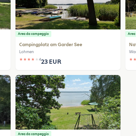
Area da campeggio
Area
Campingplatz am Garder See
Nat
Lohmen
Wa
★
★
★
★
★
4
★
23 EUR
Area da campeggio