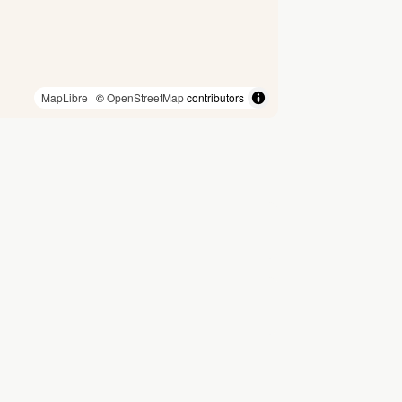
MapLibre
| ©
OpenStreetMap
contributors