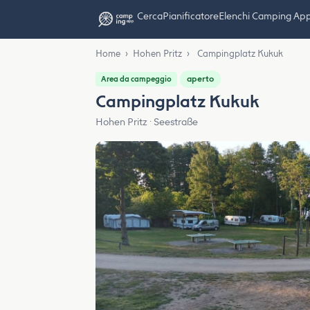
Cerca
Pianificatore
Elenchi Camping Ap
Home
›
Hohen Pritz
›
Campingplatz Kukuk
aperto
Area da campeggio
Campingplatz Kukuk
Hohen Pritz · Seestraße