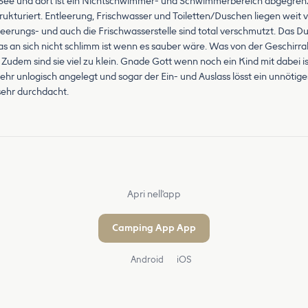
m See und dort ist ein Nichtschwimmer- und Schwimmerbereich abgegrenz
trukturiert. Entleerung, Frischwasser und Toiletten/Duschen liegen weit v
leerungs- und auch die Frischwasserstelle sind total verschmutzt. Das 
as an sich nicht schlimm ist wenn es sauber wäre. Was von der Geschir
udem sind sie viel zu klein. Gnade Gott wenn noch ein Kind mit dabei is
hr unlogisch angelegt und sogar der Ein- und Auslass lösst ein unnötige
 sehr durchdacht.
Apri nell'app
Camping App App
Android
iOS