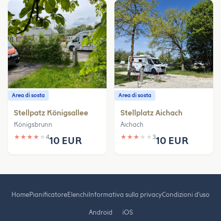
Area di sosta
Area di sosta
Stellpatz Königsallee
Stellplatz Aichach
Königsbrunn
Aichach
★
★
★
★
★
4
★
★
★
★
★
3
10 EUR
10 EUR
Home
Pianificatore
Elenchi
Informativa sulla privacy
Condizioni d'uso
Android
iOS