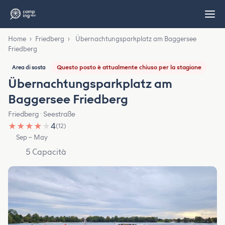
Home
›
Friedberg
›
Übernachtungsparkplatz am Baggersee
Friedberg
Questo posto è attualmente chiuso per la stagione
Area di sosta
Übernachtungsparkplatz am
Baggersee Friedberg
Friedberg · Seestraße
★
★
★
★
★
4
(12)
Sep – May
5 Capacità