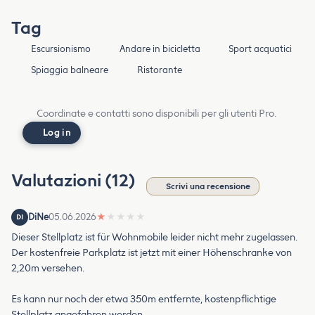
Tag
Escursionismo
Andare in bicicletta
Sport acquatici
Spiaggia balneare
Ristorante
Coordinate e contatti sono disponibili per gli utenti Pro.
Log in
Valutazioni (12)
Scrivi una recensione
DiNe
05.06.2026
★
★
★
★
★
DI
Dieser Stellplatz ist für Wohnmobile leider nicht mehr zugelassen.
Der kostenfreie Parkplatz ist jetzt mit einer Höhenschranke von
2,20m versehen.
Es kann nur noch der etwa 350m entfernte, kostenpflichtige
Stellplatz angefahren werden.