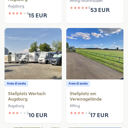
Affing-Mühlhausen
Augsburg
★
★
★
★
★
5
53 EUR
★
★
★
★
★
4
15 EUR
Area di sosta
Area di sosta
Stellplatz Wertach
Stellplatz am
Augsburg
Vereinsgelände
Augsburg
Affing
★
★
★
★
★
3
★
★
★
★
★
4
10 EUR
17 EUR