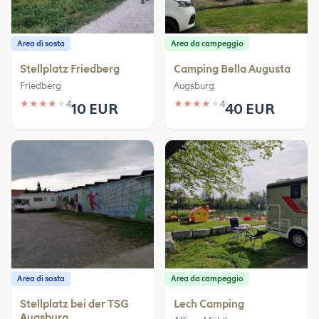
Area di sosta
Area da campeggio
Stellplatz Friedberg
Camping Bella Augusta
Friedberg
Augsburg
★
★
★
★
★
4
★
★
★
★
★
4
10 EUR
40 EUR
Area di sosta
Area da campeggio
Stellplatz bei der TSG
Lech Camping
Augsburg