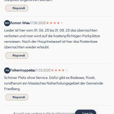
Rispondi
Roman W
17.08.2025
★
★
★
★
★
RO
Leider ist hier vom 01. 06. 25 bis 31. 08. 25 das übernachten
verboten und man wird auf die kostenpflichtigen Parkplätze
verwiesen. Nach der Hauptreisezeit ist hier das Kostenlose
übernachten wieder erlaubt.
Rispondi
Falkenhoppel
11.03.2025
★
★
★
★
★
FA
Schöner Platz ohne Service. Dafür gibt es Badesee, Kiosk,
rundherum ein klassisches Naherholungsgebiet der Gemeinde
Friedberg.
Rispondi
Accedi per vedere tutte le informazioni
Log in