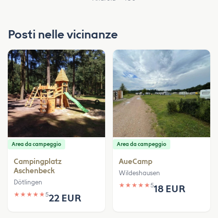
Posti nelle vicinanze
Area da campeggio
Area da campeggio
Campingplatz
AueCamp
Aschenbeck
Wildeshausen
Dötlingen
★
★
★
★
★
5
18 EUR
★
★
★
★
★
5
22 EUR