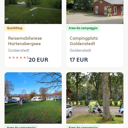
QuickStop
Area da campeggio
Reisemobilwiese
Campingplatz
Hartensbergsee
Goldenstedt
Goldenstedt
Goldenstedt
★
★
★
★
★
5
20 EUR
17 EUR
Area da campeggio
Area da campeggio