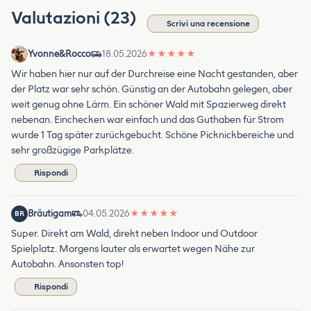
Valutazioni (23)
Scrivi una recensione
Yvonne&Rocco
18.05.2026
★
★
★
★
★
Wir haben hier nur auf der Durchreise eine Nacht gestanden, aber
der Platz war sehr schön. Günstig an der Autobahn gelegen, aber
weit genug ohne Lärm. Ein schöner Wald mit Spazierweg direkt
nebenan. Einchecken war einfach und das Guthaben für Strom
wurde 1 Tag später zurückgebucht. Schöne Picknickbereiche und
sehr großzügige Parkplätze.
Rispondi
Bräutigam
04.05.2026
★
★
★
★
★
BR
Super. Direkt am Wald, direkt neben Indoor und Outdoor
Spielplatz. Morgens lauter als erwartet wegen Nähe zur
Autobahn. Ansonsten top!
Rispondi