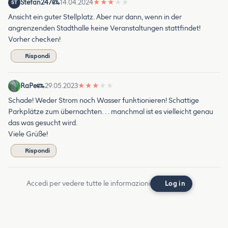
Stefan247
14.04.2024
★
★
★
★
★
ST
Ansicht ein guter Stellplatz. Aber nur dann, wenn in der
angrenzenden Stadthalle keine Veranstaltungen stattfindet!
Vorher checken!
Rispondi
RaPe
29.05.2023
★
★
★
★
★
Schade! Weder Strom noch Wasser funktionieren! Schattige
Parkplätze zum übernachten. . . manchmal ist es vielleicht genau
das was gesucht wird.
Viele Grüße!
Rispondi
Accedi per vedere tutte le informazioni
Log in