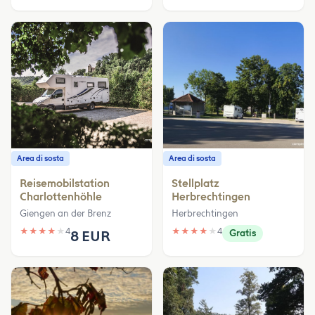
Area di sosta
Area di sosta
Reisemobilstation
Stellplatz
Charlottenhöhle
Herbrechtingen
Giengen an der Brenz
Herbrechtingen
★
★
★
★
★
4
★
★
★
★
★
4
8 EUR
Gratis