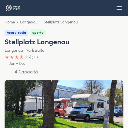
Home
›
Langenau
›
Stellplatz Langenau
aperto
Area di sosta
Stellplatz Langenau
Langenau · Karlstraße
★
★
★
★
★
4
(10)
Jan – Dec
4 Capacità