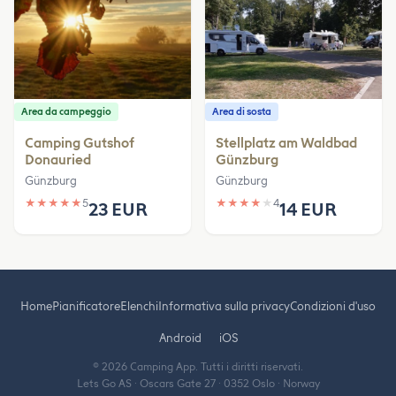
Area da campeggio
Area di sosta
Camping Gutshof
Stellplatz am Waldbad
Donauried
Günzburg
Günzburg
Günzburg
★
★
★
★
★
5
★
★
★
★
★
4
23 EUR
14 EUR
Home
Pianificatore
Elenchi
Informativa sulla privacy
Condizioni d'uso
Android
iOS
© 2026 Camping App. Tutti i diritti riservati.
Lets Go AS · Oscars Gate 27 · 0352 Oslo · Norway