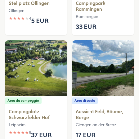
Stellplatz Öllingen
Campingpark
Rammingen
Öllingen
Rammingen
★
★
★
★
★
4
5 EUR
33 EUR
Area da campeggio
Area di sosta
Campingplatz
Aussicht Feld, Bäume,
Schwarzfelder Hof
Berge
Leipheim
Giengen an der Brenz
★
★
★
★
★
5
37 EUR
17 EUR