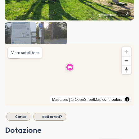
3
Vista satellitare
MapLibre
| ©
OpenStreetMap
contributors
Carica
dati errati?
Dotazione