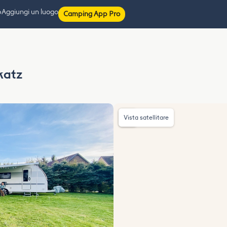
p
Aggiungi un luogo
Camping App Pro
katz
Vista satellitare