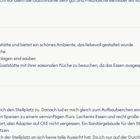
raucht vor allem die Gastronomie Sehr gut und Freundliche Betreiber wi
stätte und bietet ein schönes Ambiente, das liebevoll gestaltet wurde.
che.
nlagen sind sauber.
Gaststätte mit ihrer saisonalen Küche zu besuchen, da das Essen ausge
eich den Stellplatz zu. Danach lud er mich gleich zum Aufbaubierchen e
ten Speisen zu einem vernünftigen Kurs. Leckeres Essen und recht große
t, also Adapter auf CEE nicht vergessen. Ein Sanitärgebäude für den Ste
tzen.
er Stellplatz an sich keine tolle Aussicht hat. Da ich nur auf der Durch