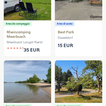
Area da campeggio
Area di sosta
Rheincamping
Best Park
Meerbusch
Düsseldorf
Meerbusch Langst-Kierst
15 EUR
★
★
★
★
★
5
35 EUR