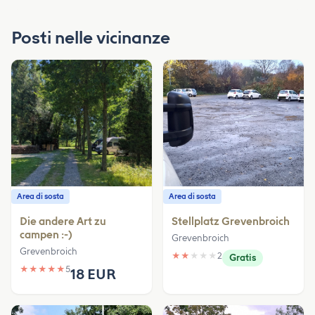
Posti nelle vicinanze
Area di sosta
Area di sosta
Die andere Art zu
Stellplatz Grevenbroich
campen :-)
Grevenbroich
Grevenbroich
★
★
★
★
★
2
Gratis
★
★
★
★
★
5
18 EUR