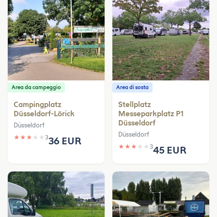
Area da campeggio
Area di sosta
Campingplatz
Stellplatz
Düsseldorf-Lörick
Messeparkplatz P1
Düsseldorf
Düsseldorf
Düsseldorf
★
★
★
★
★
3
36 EUR
★
★
★
★
★
3
45 EUR