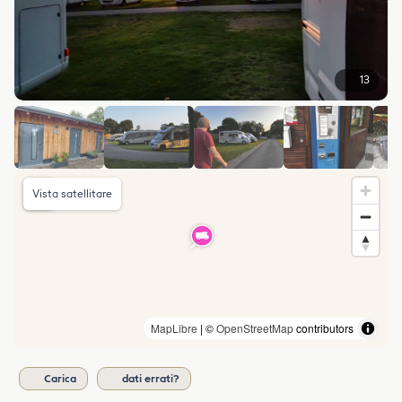
13
Vista satellitare
MapLibre
| ©
OpenStreetMap
contributors
Carica
dati errati?