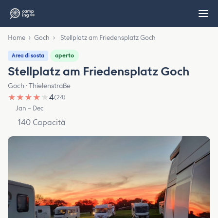
Home
›
Goch
›
Stellplatz am Friedensplatz Goch
aperto
Area di sosta
Stellplatz am Friedensplatz Goch
Goch · Thielenstraße
★
★
★
★
★
4
(24)
Jan – Dec
140 Capacità