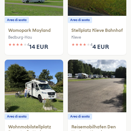
Area di sosta
Area di sosta
Womopark Moyland
Stellplatz Kleve Bahnhof
Bedburg-Hau
Kleve
★
★
★
★
★
4
★
★
★
★
★
4
14 EUR
4 EUR
Area di sosta
Area di sosta
Wohnmobilstellplatz
Reisemobilhafen Den