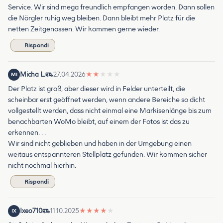
Service. Wir sind mega freundlich empfangen worden. Dann sollen
die Nörgler ruhig weg bleiben. Dann bleibt mehr Platz für die
netten Zeitgenossen. Wir kommen gerne wieder.
Rispondi
Micha L.
27.04.2026
★
★
★
★
★
MI
Der Platz ist groß, aber dieser wird in Felder unterteilt, die
scheinbar erst geöffnet werden, wenn andere Bereiche so dicht
vollgestellt werden, dass nicht einmal eine Markisenlänge bis zum
benachbarten WoMo bleibt, auf einem der Fotos ist das zu
erkennen. . .
Wir sind nicht geblieben und haben in der Umgebung einen
weitaus entspannteren Stellplatz gefunden. Wir kommen sicher
nicht nochmal hierhin.
Rispondi
Ixeo710
11.10.2025
★
★
★
★
★
IX