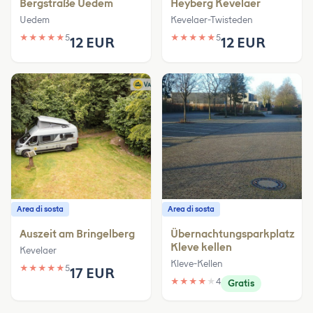
Bergstraße Uedem
Heyberg Kevelaer
Uedem
Kevelaer-Twisteden
★
★
★
★
★
5
★
★
★
★
★
5
12 EUR
12 EUR
Area di sosta
Area di sosta
Auszeit am Bringelberg
Übernachtungsparkplatz
Kleve kellen
Kevelaer
Kleve-Kellen
★
★
★
★
★
5
17 EUR
★
★
★
★
★
4
Gratis