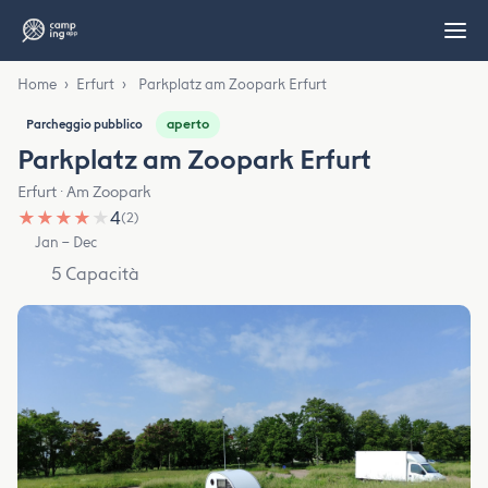
Home
›
Erfurt
›
Parkplatz am Zoopark Erfurt
aperto
Parcheggio pubblico
Parkplatz am Zoopark Erfurt
Erfurt · Am Zoopark
★
★
★
★
★
4
(2)
Jan – Dec
5 Capacità