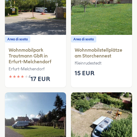
Area di sosta
Area di sosta
Wohnmobilpark
Wohnmobilstellplätze
Trautmann GbR in
am Storchennest
Erfurt-Melchendorf
Kleinrudestedt
Erfurt-Melchendorf
15 EUR
★
★
★
★
★
4
17 EUR