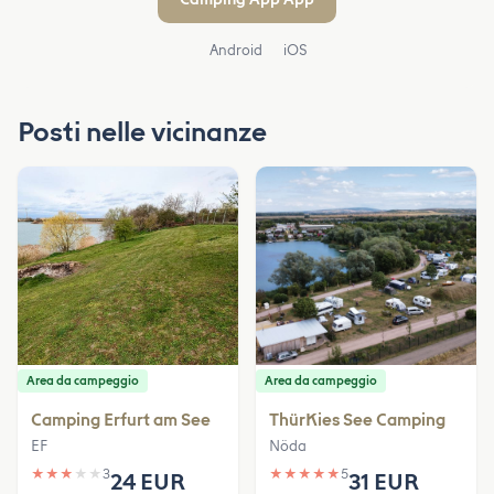
Android
iOS
Posti nelle vicinanze
Area da campeggio
Area da campeggio
Camping Erfurt am See
ThürKies See Camping
EF
Nöda
★
★
★
★
★
3
★
★
★
★
★
5
24 EUR
31 EUR