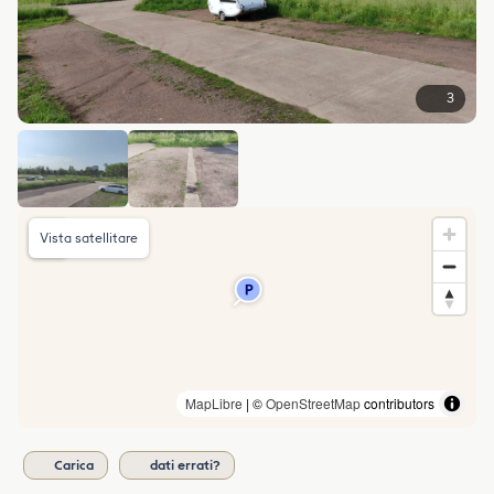
3
Vista satellitare
MapLibre
| ©
OpenStreetMap
contributors
Carica
dati errati?