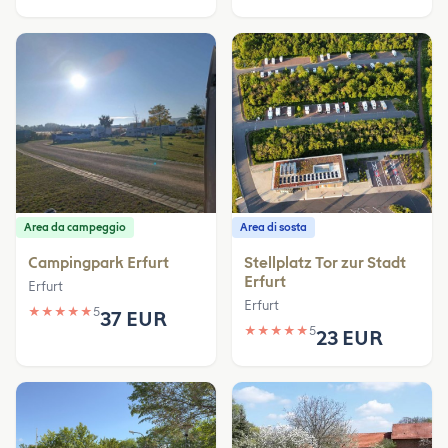
Area da campeggio
Area di sosta
Campingpark Erfurt
Stellplatz Tor zur Stadt
Erfurt
Erfurt
Erfurt
★
★
★
★
★
5
37 EUR
★
★
★
★
★
5
23 EUR