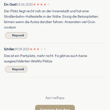
Ein Gast
03.06.2025
★
★
★
★
★
Der Platz liegt recht nah an der Innenstadt und hat eine
Straßenbahn-Haltestelle in der Nähe. Einzig die Betonplatten
lärmen wenn die Autos darüber fahren. Ansonsten viel Grün
rundum
Rispondi
Schiller
29.09.2021
★
★
★
★
★
Das ist ein Parkplatz, mehr nicht. Fa gibt es auch keine
ausgeschilderten WoMo Plätze
Rispondi
Apri nell'app
Camping App App