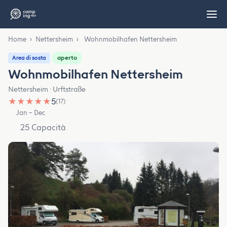
Home
›
Nettersheim
›
Wohnmobilhafen Nettersheim
aperto
Area di sosta
Wohnmobilhafen Nettersheim
Nettersheim · Urftstraße
★
★
★
★
★
5
(17)
Jan – Dec
25 Capacità