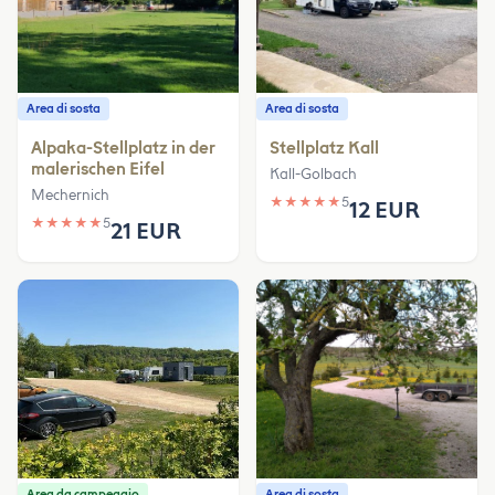
Area di sosta
Area di sosta
Alpaka-Stellplatz in der
Stellplatz Kall
malerischen Eifel
Kall-Golbach
Mechernich
★
★
★
★
★
5
12 EUR
★
★
★
★
★
5
21 EUR
Area da campeggio
Area di sosta