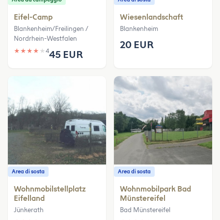
Eifel-Camp
Wiesenlandschaft
Blankenheim/Freilingen /
Blankenheim
Nordrhein-Westfalen
20 EUR
★
★
★
★
★
4
45 EUR
Area di sosta
Area di sosta
Wohnmobilstellplatz
Wohnmobilpark Bad
Eifelland
Münstereifel
Jünkerath
Bad Münstereifel