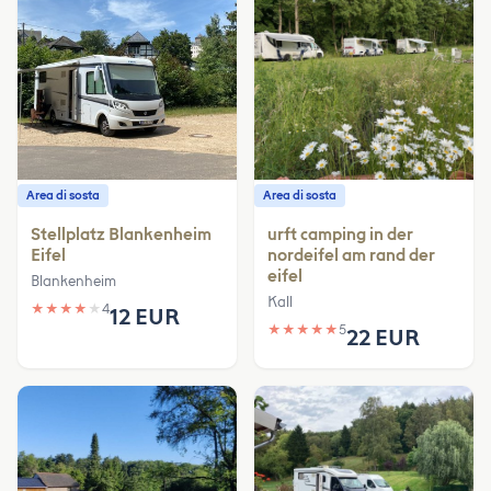
Area di sosta
Area di sosta
Stellplatz Blankenheim
urft camping in der
Eifel
nordeifel am rand der
eifel
Blankenheim
Kall
★
★
★
★
★
4
12 EUR
★
★
★
★
★
5
22 EUR