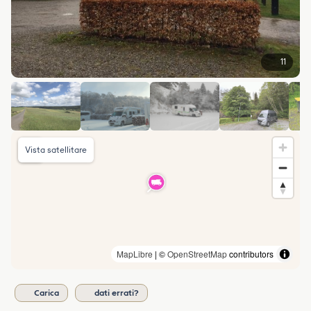
11
Vista satellitare
MapLibre
| ©
OpenStreetMap
contributors
Carica
dati errati?