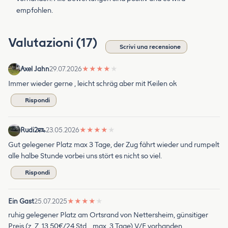
empfohlen.
Valutazioni (17)
Scrivi una recensione
Axel Jahn
29.07.2026
★
★
★
★
★
Immer wieder gerne , leicht schräg aber mit Keilen ok
Rispondi
Rudi2
23.05.2026
★
★
★
★
★
Gut gelegener Platz max 3 Tage, der Zug fährt wieder und rumpelt
alle halbe Stunde vorbei uns stört es nicht so viel.
Rispondi
Ein Gast
25.07.2025
★
★
★
★
★
ruhig gelegener Platz am Ortsrand von Nettersheim, günsitiger
Preis (z. Z. 13,50€/24 Std. , max. 3 Tage) V/E vorhanden,