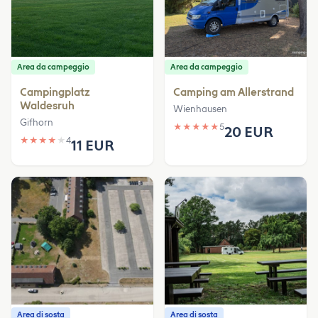
Area da campeggio
Area da campeggio
Campingplatz
Camping am Allerstrand
Waldesruh
Wienhausen
Gifhorn
★
★
★
★
★
5
20 EUR
★
★
★
★
★
4
11 EUR
Area di sosta
Area di sosta