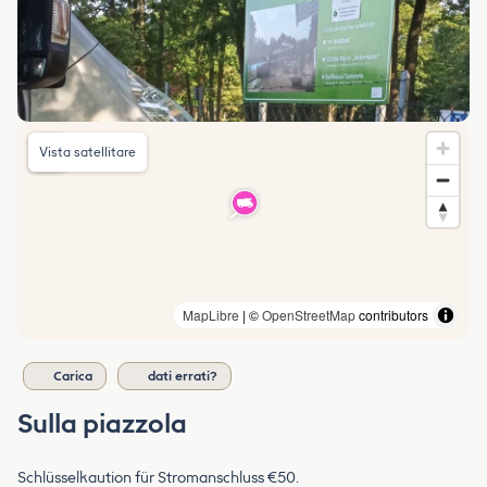
Vista satellitare
MapLibre
| ©
OpenStreetMap
contributors
Carica
dati errati?
Sulla piazzola
Schlüsselkaution für Stromanschluss €50.