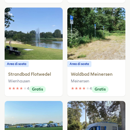
Area di sosta
Area di sosta
Strandbad Flotwedel
Waldbad Meinersen
Wienhausen
Meinersen
★
★
★
★
★
4
★
★
★
★
★
4
Gratis
Gratis