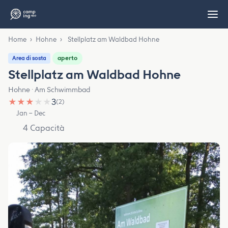
Home
›
Hohne
›
Stellplatz am Waldbad Hohne
aperto
Area di sosta
Stellplatz am Waldbad Hohne
Hohne · Am Schwimmbad
★
★
★
★
★
3
(2)
Jan – Dec
4 Capacità