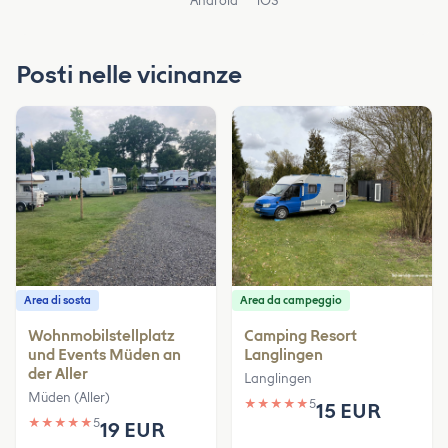
Android
iOS
Posti nelle vicinanze
Area di sosta
Area da campeggio
Wohnmobilstellplatz
Camping Resort
und Events Müden an
Langlingen
der Aller
Langlingen
Müden (Aller)
★
★
★
★
★
5
15 EUR
★
★
★
★
★
5
19 EUR