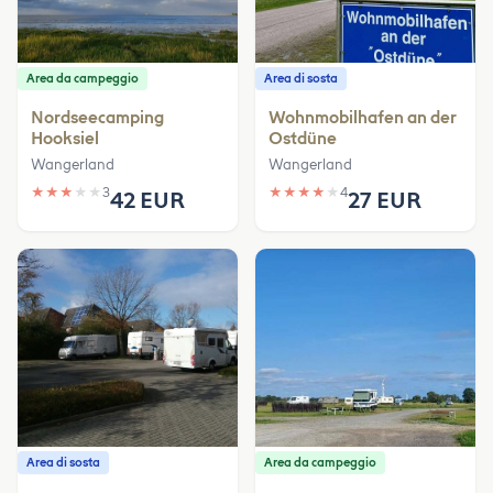
Area da campeggio
Area di sosta
Nordseecamping
Wohnmobilhafen an der
Hooksiel
Ostdüne
Wangerland
Wangerland
★
★
★
★
★
3
★
★
★
★
★
4
42 EUR
27 EUR
Area di sosta
Area da campeggio