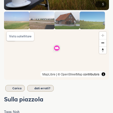
5
Vista satellitare
MapLibre
| ©
OpenStreetMap
contributors
Carica
dati errati?
Sulla piazzola
Tags: Nok