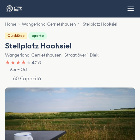
Home
›
Wangerland-Gerrietshausen
›
Stellplatz Hooksiel
aperto
QuickStop
Stellplatz Hooksiel
Wangerland-Gerrietshausen · Straat över` Diek
★
★
★
★
★
4
(19)
Apr – Oct
60 Capacità