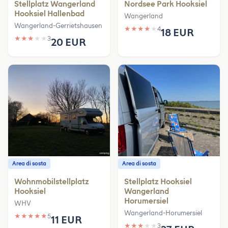
Stellplatz Wangerland
Nordsee Park Hooksiel
Hooksiel Hallenbad
Wangerland
Wangerland-Gerrietshausen
★
★
★
★
★
4
18 EUR
★
★
★
★
★
3
20 EUR
Area di sosta
Area di sosta
Wohnmobilstellplatz
Stellplatz Hooksiel
Hooksiel
Wangerland
Horumersiel
WHV
Wangerland-Horumersiel
★
★
★
★
★
5
11 EUR
★
★
★
★
★
3