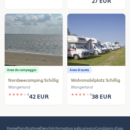
27 EUR
Area da campeggio
Area di sosta
Nordseecamping Schillig
Wohnmobilplatz Schillig
Wangerland
Wangerland
★
★
★
★
★
4
★
★
★
★
★
4
42 EUR
38 EUR
Home
Pianificatore
Elenchi
Informativa sulla privacy
Condizioni d'uso