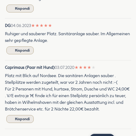
Rispondi
DG
04.06.2023
★
★
★
★
★
Ruhiger und sauberer Platz. Sanitäranlage sauber. Im Allgemeinen
sehr gepflegte Anlage.
Rispondi
Caprimaus (Paar mit Hund)
03.07.2020
★
★
★
★
★
Platz mit Blick auf Nordsee. Die sanitären Anlagen sauber .
Stellplätze werden zugeteilt, war vor 2 Jahren noch nicht :-(
Für 2 Personen mit Hund, kurtaxe, Strom, Dusche und WC 24,00€
. V/E extra je 1€ finde ich für einen Stellplatz persönlich zu teuer,
haben in Wilhelmshaven mit der gleichen Ausstattung incl. und
Brötchenservice etc. für 2 Nächte 22,00€ bezahlt.
Rispondi