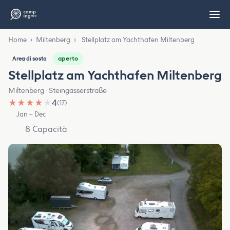
Home
›
Miltenberg
›
Stellplatz am Yachthafen Miltenberg
aperto
Area di sosta
Stellplatz am Yachthafen Miltenberg
Miltenberg · Steingässerstraße
★
★
★
★
★
4
(17)
Jan – Dec
8 Capacità