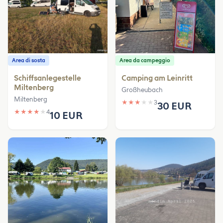
Area di sosta
Area da campeggio
Schiffsanlegestelle
Camping am Leinritt
Miltenberg
Großheubach
Miltenberg
★
★
★
★
★
3
30 EUR
★
★
★
★
★
4
10 EUR