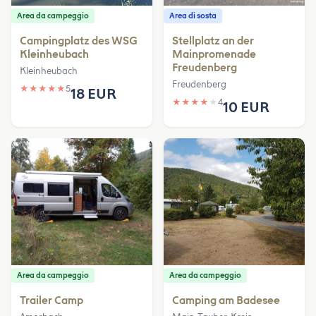
Area da campeggio
Area di sosta
Campingplatz des WSG
Stellplatz an der
Kleinheubach
Mainpromenade
Freudenberg
Kleinheubach
Freudenberg
★
★
★
★
★
5
18 EUR
★
★
★
★
★
4
10 EUR
Area da campeggio
Area da campeggio
Trailer Camp
Camping am Badesee