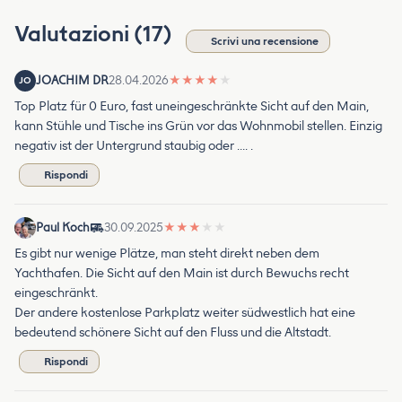
Valutazioni (17)
Scrivi una recensione
JOACHIM DR
28.04.2026
★
★
★
★
★
JO
Top Platz für 0 Euro, fast uneingeschränkte Sicht auf den Main,
kann Stühle und Tische ins Grün vor das Wohnmobil stellen. Einzig
negativ ist der Untergrund staubig oder …. .
Rispondi
Paul Koch
30.09.2025
★
★
★
★
★
Es gibt nur wenige Plätze, man steht direkt neben dem
Yachthafen. Die Sicht auf den Main ist durch Bewuchs recht
eingeschränkt.
Der andere kostenlose Parkplatz weiter südwestlich hat eine
bedeutend schönere Sicht auf den Fluss und die Altstadt.
Rispondi