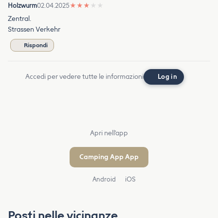
Holzwurm
02.04.2025
★
★
★
★
★
Zentral.
Strassen Verkehr
Rispondi
Accedi per vedere tutte le informazioni
Log in
Apri nell'app
Camping App App
Android
iOS
Posti nelle vicinanze