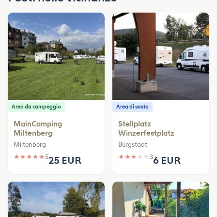
Area da campeggio
Area di sosta
MainCamping
Stellplatz
Miltenberg
Winzerfestplatz
Miltenberg
Bürgstadt
★
★
★
★
★
5
★
★
★
★
★
3
25 EUR
6 EUR