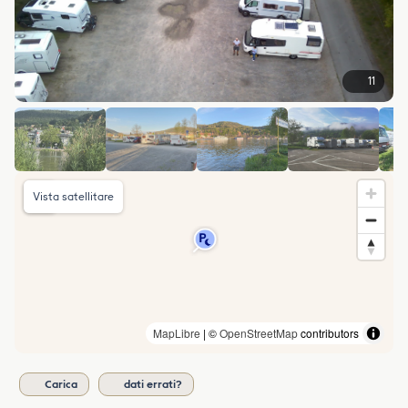
11
Vista satellitare
MapLibre
| ©
OpenStreetMap
contributors
Carica
dati errati?