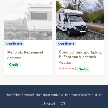
Area di sosta
Area di sosta
Stellplatz Regeninsel
Übernachtungsparkplatz
P1 Zentrum Viechtach
Viechtach
Viechtach
Gratis
★
★
★
★
★
5
Gratis
Home
Pianificatore
Elenchi
Informativa sulla privacy
Condizioni d'uso
Android
iOS