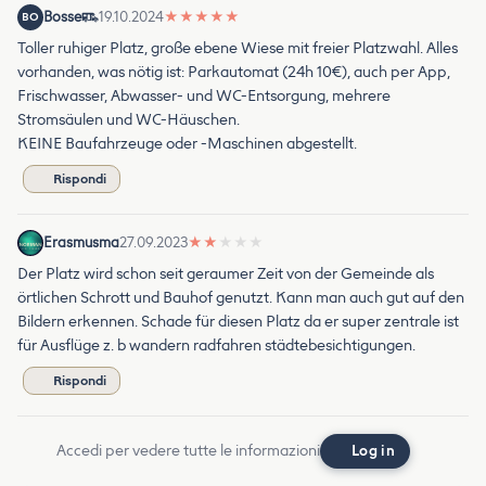
Bosse
19.10.2024
★
★
★
★
★
BO
Toller ruhiger Platz, große ebene Wiese mit freier Platzwahl. Alles
vorhanden, was nötig ist: Parkautomat (24h 10€), auch per App,
Frischwasser, Abwasser- und WC-Entsorgung, mehrere
Stromsäulen und WC-Häuschen.
KEINE Baufahrzeuge oder -Maschinen abgestellt.
Rispondi
Erasmusma
27.09.2023
★
★
★
★
★
Der Platz wird schon seit geraumer Zeit von der Gemeinde als
örtlichen Schrott und Bauhof genutzt. Kann man auch gut auf den
Bildern erkennen. Schade für diesen Platz da er super zentrale ist
für Ausflüge z. b wandern radfahren städtebesichtigungen.
Rispondi
Accedi per vedere tutte le informazioni
Log in