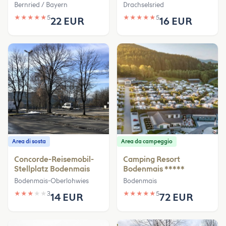
Bernried / Bayern
Drachselsried
★
★
★
★
★
5
★
★
★
★
★
5
22 EUR
16 EUR
Area di sosta
Area da campeggio
Concorde-Reisemobil-
Camping Resort
Stellplatz Bodenmais
Bodenmais *****
Bodenmais-Oberlohwies
Bodenmais
★
★
★
★
★
3
★
★
★
★
★
5
14 EUR
72 EUR