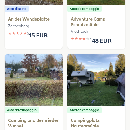
Area di sosta
Area da campeggio
An der Wendeplatte
Adventure Camp
Schnitzmühle
Zachenberg
Viechtach
★
★
★
★
★
5
15 EUR
★
★
★
★
★
4
48 EUR
Area da campeggio
Area da campeggio
Campingland Bernrieder
Campingplatz
Winkel
Haufenmühle