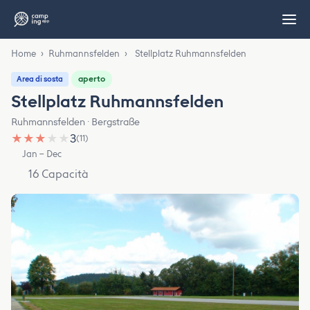
Home
›
Ruhmannsfelden
›
Stellplatz Ruhmannsfelden
aperto
Area di sosta
Stellplatz Ruhmannsfelden
Ruhmannsfelden · Bergstraße
★
★
★
★
★
3
(11)
Jan – Dec
16 Capacità