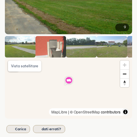
9
Vista satellitare
MapLibre
| ©
OpenStreetMap
contributors
Carica
dati errati?